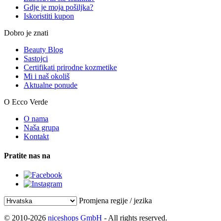
Gdje je moja pošiljka?
Iskoristiti kupon
Dobro je znati
Beauty Blog
Sastojci
Certifikati prirodne kozmetike
Mi i naš okoliš
Aktualne ponude
O Ecco Verde
O nama
Naša grupa
Kontakt
Pratite nas na
Promjena regije / jezika
© 2010-2026
niceshops GmbH
- All rights reserved.