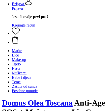
Prijava
Prijava
Jeste li ovdje
prvi put?
Kreirajte račun
Marke
Lice
Make-up
Tijelo
Kosa
Muškarci
Bebe i djeca
Teme
Zaštita od sunca
Posebne ponude
Domus Olea Toscana
Anti-Age