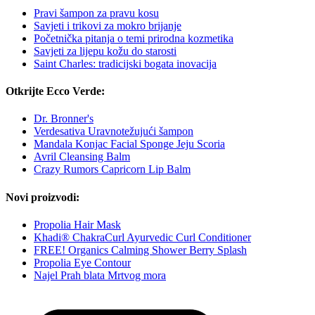
Pravi šampon za pravu kosu
Savjeti i trikovi za mokro brijanje
Početnička pitanja o temi prirodna kozmetika
Savjeti za lijepu kožu do starosti
Saint Charles: tradicijski bogata inovacija
Otkrijte Ecco Verde:
Dr. Bronner's
Verdesativa Uravnotežujući šampon
Mandala Konjac Facial Sponge Jeju Scoria
Avril Cleansing Balm
Crazy Rumors Capricorn Lip Balm
Novi proizvodi:
Propolia Hair Mask
Khadi® ChakraCurl Ayurvedic Curl Conditioner
FREE! Organics Calming Shower Berry Splash
Propolia Eye Contour
Najel Prah blata Mrtvog mora