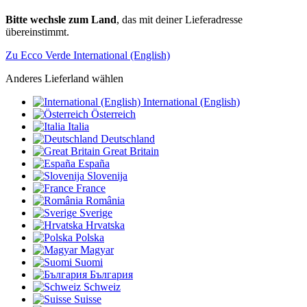
Bitte wechsle zum Land
, das mit deiner Lieferadresse
übereinstimmt.
Zu Ecco Verde International (English)
Anderes Lieferland wählen
International (English)
Österreich
Italia
Deutschland
Great Britain
España
Slovenija
France
România
Sverige
Hrvatska
Polska
Magyar
Suomi
България
Schweiz
Suisse