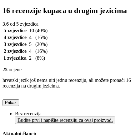
16 recenzije kupaca u drugim jezicima
3,6
od 5 zvjezdica
5 zvjezdice
10
(40%)
4 zvjezdice
4
(16%)
3 zvjezdice
5
(20%)
2 zvjezdice
4
(16%)
1 zvjezdica
2
(8%)
25
ocjene
hrvatski jezik još nema niti jednu recenziju, ali možete pronaći 16
recenzija na drugim jezicima.
Prikaz
Bez recenzija.
Budite prvi i napišite recenziju za ovaj proizvod.
Aktualni članci: