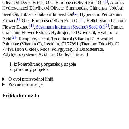
[1]
Olive Oil Decyl Esters, Olea Europaea (Olive) Fruit Oil
, Aroma,
Hydrogenated Ethylhexyl Olivate, Simmondsia Chinensis (Jojoba)
[1]
Seed Oil, Hibiscus Sabdariffa Seed Oil
, Hypericum Perforatum
[1]
[1]
Extract
, Olea Europaea (Olive) Fruit Oil
, Helichrysum Italicum
[1]
[1]
Flower Extract
,
Sesamum Indicum (Sesame) Seed Oil
, Punica
Granatum Flower Extract, Hydrogenated Olive Oil, Hyaluronic
[2]
Acid
, Tocopherylacetat, Tocopherol (Vitamin E), Ascorbyl
Palmitate (Vitamin C), Lecithin, CI 77891 (Titanium Dioxid), CI
77491 (Iron Oxide), Mica, Polyglyceryl-3 Diisostearate,
Polyhydroxystearic Acid, Tin Oxide, Citricacid
iz kontroliranog organskog uzgoja
prirodnog porijekla
O ovoj proizvodnoj liniji
Pravne informacije
Prikladno uz to