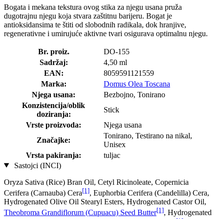
Bogata i mekana tekstura ovog stika za njegu usana pruža
dugotrajnu njegu koja stvara zaštitnu barijeru. Bogat je
antioksidansima te štiti od slobodnih radikala, dok hranjive,
regenerativne i umirujuće aktivne tvari osigurava optimalnu njegu.
Br. proiz.
DO-155
Sadržaj:
4,50 ml
EAN:
8059591121559
Marka:
Domus Olea Toscana
Njega usana:
Bezbojno, Tonirano
Konzistencija/oblik
Stick
doziranja:
Vrste proizvoda:
Njega usana
Tonirano, Testirano na nikal,
Značajke:
Unisex
Vrsta pakiranja:
tuljac
Sastojci (INCI)
Oryza Sativa (Rice) Bran Oil, Cetyl Ricinoleate, Copernicia
[1]
Cerifera (Carnauba) Cera
, Euphorbia Cerifera (Candelilla) Cera,
Hydrogenated Olive Oil Stearyl Esters, Hydrogenated Castor Oil,
[1]
Theobroma Grandiflorum (Cupuacu) Seed Butter
, Hydrogenated