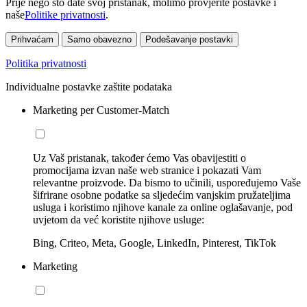
Prije nego što date svoj pristanak, molimo provjerite postavke i
naše
Politike privatnosti
.
Prihvaćam
Samo obavezno
Podešavanje postavki
Politika privatnosti
Individualne postavke zaštite podataka
Marketing per Customer-Match
Uz Vaš pristanak, također ćemo Vas obavijestiti o
promocijama izvan naše web stranice i pokazati Vam
relevantne proizvode. Da bismo to učinili, uspoređujemo Vaše
šifrirane osobne podatke sa sljedećim vanjskim pružateljima
usluga i koristimo njihove kanale za online oglašavanje, pod
uvjetom da već koristite njihove usluge:
Bing, Criteo, Meta, Google, LinkedIn, Pinterest, TikTok
Marketing