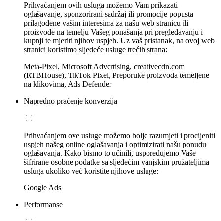
Prihvaćanjem ovih usluga možemo Vam prikazati
oglašavanje, sponzorirani sadržaj ili promocije popusta
prilagođene vašim interesima za našu web stranicu ili
proizvode na temelju Vašeg ponašanja pri pregledavanju i
kupnji te mjeriti njihov uspjeh. Uz vaš pristanak, na ovoj web
stranici koristimo sljedeće usluge trećih strana:
Meta-Pixel, Microsoft Advertising, creativecdn.com
(RTBHouse), TikTok Pixel, Preporuke proizvoda temeljene
na klikovima, Ads Defender
Napredno praćenje konverzija
Prihvaćanjem ove usluge možemo bolje razumjeti i procijeniti
uspjeh našeg online oglašavanja i optimizirati našu ponudu
oglašavanja. Kako bismo to učinili, uspoređujemo Vaše
šifrirane osobne podatke sa sljedećim vanjskim pružateljima
usluga ukoliko već koristite njihove usluge:
Google Ads
Performanse