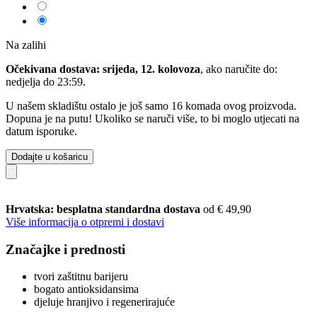
Na zalihi
Očekivana dostava: srijeda, 12. kolovoza
, ako naručite do:
nedjelja do 23:59
.
U našem skladištu ostalo je još samo 16 komada ovog proizvoda.
Dopuna je na putu! Ukoliko se naruči više, to bi moglo utjecati na
datum isporuke.
Dodajte u košaricu
Hrvatska: besplatna standardna dostava
od € 49,90
Više informacija o otpremi i dostavi
Značajke i prednosti
tvori zaštitnu barijeru
bogato antioksidansima
djeluje hranjivo i regenerirajuće