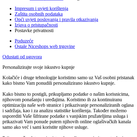
Impresum i uvjeti korištenja
Zaštita osobnih podataka
Opći uvjeti poslovanja i pravila otkazivanja
Izjava o pristupačnosti
Postavke privatnosti
Poduzeće
Ostale Niceshops web trgovine
Odustati od ugovora
Personalizirajte svoje iskustvo kupnje
Kolačiće i druge tehnologije koristimo samo uz Vaš osobni pristanak
kako bismo Vam ponudili personalizirano iskustvo kupnje.
Kako bismo to postigli, prikupljamo podatke o našim korisnicima,
njihovom ponašanju i uređajima. Koristimo ih za kontinuiranu
optimizaciju naše web stranice i prikazivanje personaliziranih oglasa
i sadržaja, kao i za analizu statistike korištenja. Također možemo
usporediti Vaše šifrirane podatke s vanjskim pružateljima usluga i
prikazivati Vam ponude putem njihovih online oglašivačkih kanala
samo ako već i sami koristite njihove usluge.