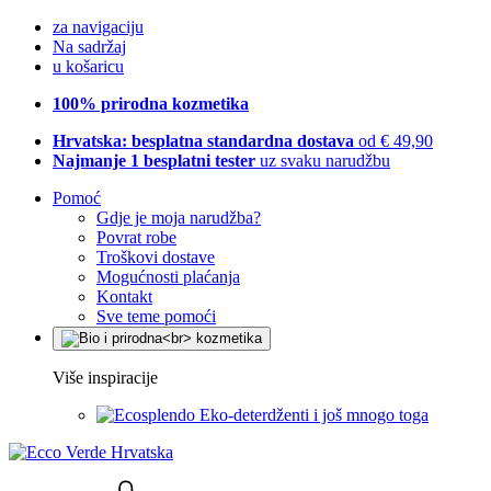
za navigaciju
Na sadržaj
u košaricu
100% prirodna kozmetika
Hrvatska: besplatna standardna dostava
od € 49,90
Najmanje 1 besplatni tester
uz svaku narudžbu
Pomoć
Gdje je moja narudžba?
Povrat robe
Troškovi dostave
Mogućnosti plaćanja
Kontakt
Sve teme pomoći
Više inspiracije
Eko-deterdženti i još mnogo toga