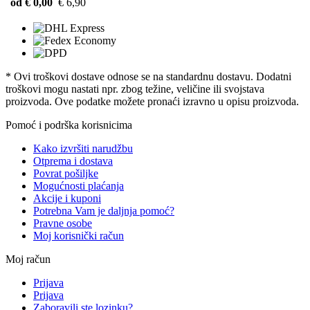
od € 0,00
€ 6,90
* Ovi troškovi dostave odnose se na standardnu ​​dostavu. Dodatni
troškovi mogu nastati npr. zbog težine, veličine ili svojstava
proizvoda. Ove podatke možete pronaći izravno u opisu proizvoda.
Pomoć i podrška korisnicima
Kako izvršiti narudžbu
Otprema i dostava
Povrat pošiljke
Mogućnosti plaćanja
Akcije i kuponi
Potrebna Vam je daljnja pomoć?
Pravne osobe
Moj korisnički račun
Moj račun
Prijava
Prijava
Zaboravili ste lozinku?