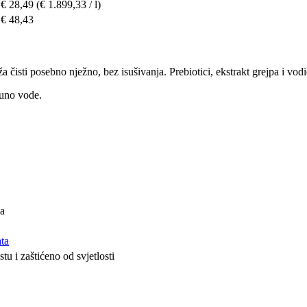
€ 28,49
(€ 1.899,33 / l)
€ 48,43
a čisti posebno nježno, bez isušivanja. Prebiotici, ekstrakt grejpa i vod
puno vode.
ža
ata
u i zaštićeno od svjetlosti