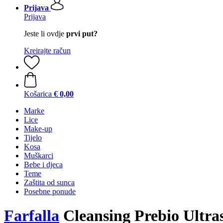
Prijava
Prijava
Jeste li ovdje
prvi put?
Kreirajte račun
Košarica
€ 0,00
Marke
Lice
Make-up
Tijelo
Kosa
Muškarci
Bebe i djeca
Teme
Zaštita od sunca
Posebne ponude
Farfalla
Cleansing Prebio Ultra