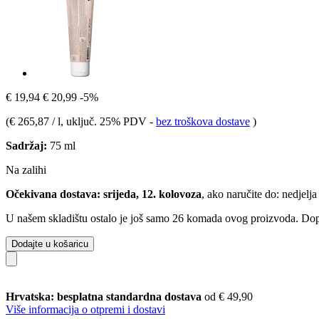
€ 19,94
€ 20,99
-5%
(
€ 265,87 / l
, uključ. 25% PDV
-
bez troškova dostave
)
Sadržaj:
75 ml
Na zalihi
Očekivana dostava: srijeda, 12. kolovoza
, ako naručite do:
nedjelja
U našem skladištu ostalo je još samo 26 komada ovog proizvoda. Dopun
Dodajte u košaricu
Hrvatska: besplatna standardna dostava
od € 49,90
Više informacija o otpremi i dostavi