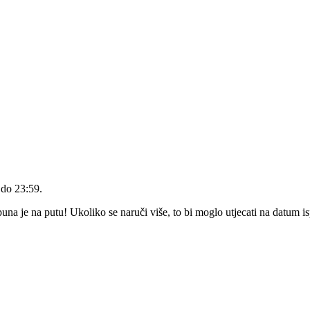
 do 23:59
.
a je na putu! Ukoliko se naruči više, to bi moglo utjecati na datum i