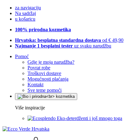
za navigaciju
Na sadržaj
u košaricu
100% prirodna kozmetika
Hrvatska: besplatna standardna dostava
od € 49,90
Najmanje 1 besplatni tester
uz svaku narudžbu
Pomoć
Gdje je moja narudžba?
Povrat robe
Troškovi dostave
Mogućnosti plaćanja
Kontakt
Sve teme pomoći
Više inspiracije
Eko-deterdženti i još mnogo toga