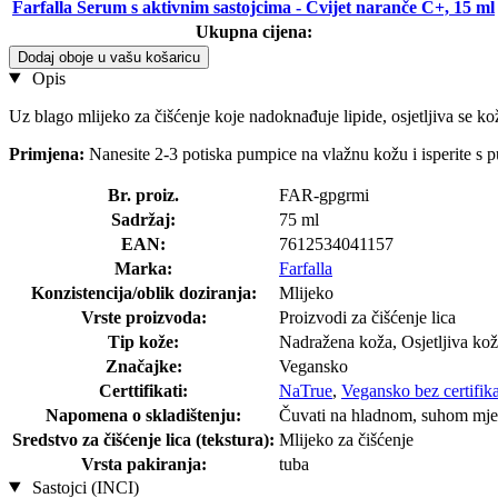
Farfalla Serum s aktivnim sastojcima - Cvijet naranče C+, 15 ml
Ukupna cijena:
Dodaj oboje u vašu košaricu
Opis
Uz blago mlijeko za čišćenje koje nadoknađuje lipide, osjetljiva se kož
Primjena:
Nanesite 2-3 potiska pumpice na vlažnu kožu i isperite s 
Br. proiz.
FAR-gpgrmi
Sadržaj:
75 ml
EAN:
7612534041157
Marka:
Farfalla
Konzistencija/oblik doziranja:
Mlijeko
Vrste proizvoda:
Proizvodi za čišćenje lica
Tip kože:
Nadražena koža, Osjetljiva ko
Značajke:
Vegansko
Certtifikati:
NaTrue
,
Vegansko bez certifik
Napomena o skladištenju:
Čuvati na hladnom, suhom mjest
Sredstvo za čišćenje lica (tekstura):
Mlijeko za čišćenje
Vrsta pakiranja:
tuba
Sastojci (INCI)