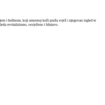
ijem i bušinom, koji umornoj koži pruža svjež i njegovan izgled te
a revitalizirano, osvježeno i blistavo.