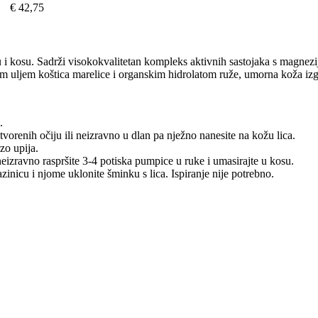
€ 42,75
žu i kosu. Sadrži visokokvalitetan kompleks aktivnih sastojaka s magnez
 uljem koštica marelice i organskim hidrolatom ruže, umorna koža izgled
.
tvorenih očiju ili neizravno u dlan pa nježno nanesite na kožu lica.
zo upija.
eizravno raspršite 3-4 potiska pumpice u ruke i umasirajte u kosu.
inicu i njome uklonite šminku s lica. Ispiranje nije potrebno.