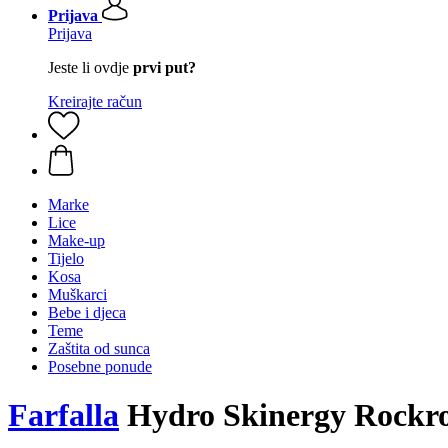
Prijava
Prijava
Jeste li ovdje
prvi put?
Kreirajte račun
Marke
Lice
Make-up
Tijelo
Kosa
Muškarci
Bebe i djeca
Teme
Zaštita od sunca
Posebne ponude
Farfalla
Hydro Skinergy Rockro