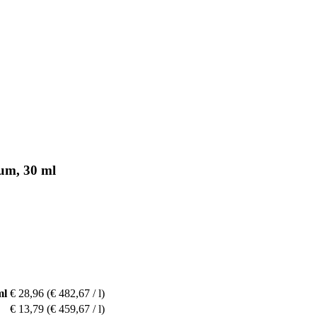
um, 30 ml
ml
€ 28,96
(€ 482,67 / l)
€ 13,79
(€ 459,67 / l)