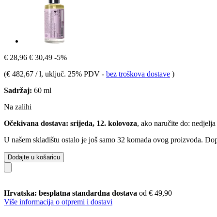
€ 28,96
€ 30,49
-5%
(
€ 482,67 / l
, uključ. 25% PDV
-
bez troškova dostave
)
Sadržaj:
60 ml
Na zalihi
Očekivana dostava: srijeda, 12. kolovoza
, ako naručite do:
nedjelja
U našem skladištu ostalo je još samo 32 komada ovog proizvoda. Dopun
Dodajte u košaricu
Hrvatska: besplatna standardna dostava
od € 49,90
Više informacija o otpremi i dostavi