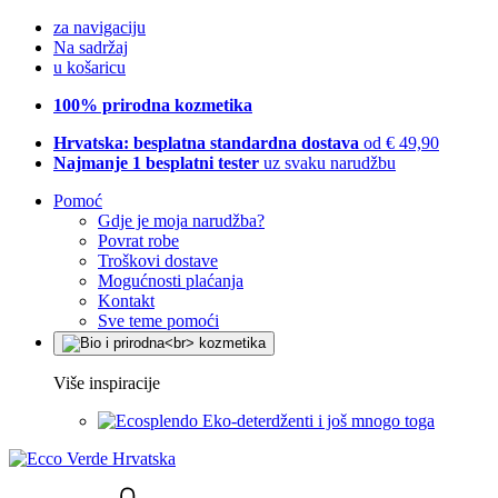
za navigaciju
Na sadržaj
u košaricu
100% prirodna kozmetika
Hrvatska: besplatna standardna dostava
od € 49,90
Najmanje 1 besplatni tester
uz svaku narudžbu
Pomoć
Gdje je moja narudžba?
Povrat robe
Troškovi dostave
Mogućnosti plaćanja
Kontakt
Sve teme pomoći
Više inspiracije
Eko-deterdženti i još mnogo toga