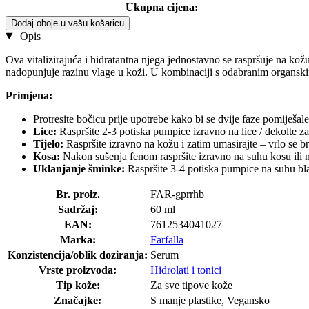
Ukupna cijena:
Dodaj oboje u vašu košaricu
Opis
Ova vitalizirajuća i hidratantna njega jednostavno se raspršuje na ko
nadopunjuje razinu vlage u koži. U kombinaciji s odabranim organskim
Primjena:
Protresite bočicu prije upotrebe kako bi se dvije faze pomiješale
Lice:
Raspršite 2-3 potiska pumpice izravno na lice / dekolte za
Tijelo:
Raspršite izravno na kožu i zatim umasirajte – vrlo se br
Kosa:
Nakon sušenja fenom raspršite izravno na suhu kosu ili n
Uklanjanje šminke:
Raspršite 3-4 potiska pumpice na suhu blaz
Br. proiz.
FAR-gprrhb
Sadržaj:
60 ml
EAN:
7612534041027
Marka:
Farfalla
Konzistencija/oblik doziranja:
Serum
Vrste proizvoda:
Hidrolati i tonici
Tip kože:
Za sve tipove kože
Značajke:
S manje plastike, Vegansko