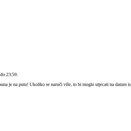
 do 23:59
.
a je na putu! Ukoliko se naruči više, to bi moglo utjecati na datum i