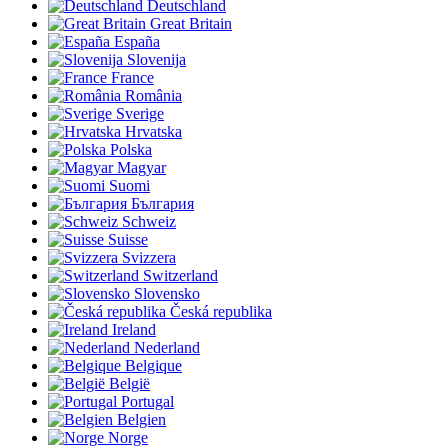
Deutschland
Great Britain
España
Slovenija
France
România
Sverige
Hrvatska
Polska
Magyar
Suomi
България
Schweiz
Suisse
Svizzera
Switzerland
Slovensko
Česká republika
Ireland
Nederland
Belgique
België
Portugal
Belgien
Norge