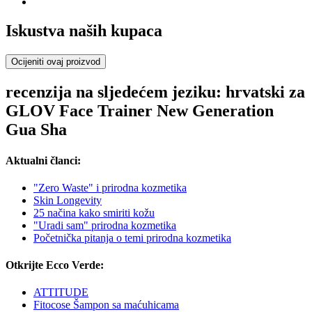
Iskustva naših kupaca
Ocijeniti ovaj proizvod
recenzija na sljedećem jeziku: hrvatski za
GLOV Face Trainer New Generation
Gua Sha
Aktualni članci:
"Zero Waste" i prirodna kozmetika
Skin Longevity
25 načina kako smiriti kožu
"Uradi sam" prirodna kozmetika
Početnička pitanja o temi prirodna kozmetika
Otkrijte Ecco Verde:
ATTITUDE
Fitocose Šampon sa maćuhicama