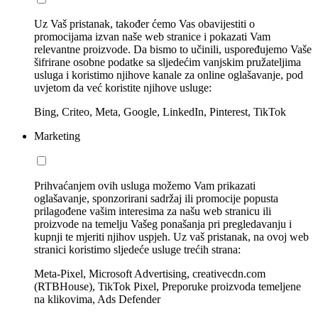
Uz Vaš pristanak, također ćemo Vas obavijestiti o
promocijama izvan naše web stranice i pokazati Vam
relevantne proizvode. Da bismo to učinili, uspoređujemo Vaše
šifrirane osobne podatke sa sljedećim vanjskim pružateljima
usluga i koristimo njihove kanale za online oglašavanje, pod
uvjetom da već koristite njihove usluge:
Bing, Criteo, Meta, Google, LinkedIn, Pinterest, TikTok
Marketing
Prihvaćanjem ovih usluga možemo Vam prikazati
oglašavanje, sponzorirani sadržaj ili promocije popusta
prilagođene vašim interesima za našu web stranicu ili
proizvode na temelju Vašeg ponašanja pri pregledavanju i
kupnji te mjeriti njihov uspjeh. Uz vaš pristanak, na ovoj web
stranici koristimo sljedeće usluge trećih strana:
Meta-Pixel, Microsoft Advertising, creativecdn.com
(RTBHouse), TikTok Pixel, Preporuke proizvoda temeljene
na klikovima, Ads Defender