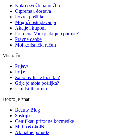
Kako izvršiti narudžbu
Otprema i dostava
Povrat pošiljke
Mogućnosti plaćanja
Akcije i kuponi
Potrebna Vam je daljnja pomoć?
Pravne osobe
Moj korisnički račun
Moj račun
Prijava
Prijava
Zaboravili ste lozinku?
Gdje je moja pošiljka?
Iskoristiti kupon
Dobro je znati
Beauty Blog
Sastojci
Certifikati prirodne kozmetike
Mi i naš okoliš
Aktualne ponude