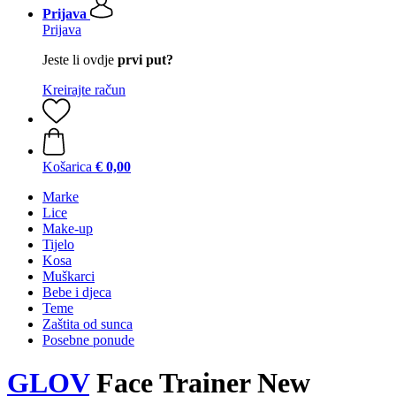
Prijava
Prijava
Jeste li ovdje
prvi put?
Kreirajte račun
Košarica
€ 0,00
Marke
Lice
Make-up
Tijelo
Kosa
Muškarci
Bebe i djeca
Teme
Zaštita od sunca
Posebne ponude
GLOV
Face Trainer New