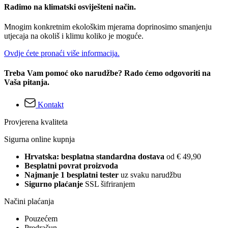
Radimo na klimatski osviješteni način.
Mnogim konkretnim ekološkim mjerama doprinosimo smanjenju
utjecaja na okoliš i klimu koliko je moguće.
Ovdje ćete pronaći više informacija.
Treba Vam pomoć oko narudžbe? Rado ćemo odgovoriti na
Vaša pitanja.
Kontakt
Provjerena kvaliteta
Sigurna online kupnja
Hrvatska: besplatna standardna dostava
od € 49,90
Besplatni povrat proizvoda
Najmanje 1 besplatni tester
uz svaku narudžbu
Sigurno plaćanje
SSL šifriranjem
Načini plaćanja
Pouzećem
Predračun