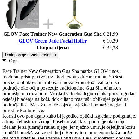
GLOV Face Trainer New Generation Gua Sha
€ 21,99
GLOV Green Jade Facial Roller
€ 10,39
Ukupna cijena:
€ 32,38
Dodaj oboje u vašu košaricu
Opis
Face Trainer New Generation Gua Sha marke GLOV unosi
moderan pristup u tvoju svakodnevnu skincare rutinu. Sa šest
precizno oblikovanih rubova i inovativnim 360° valjkom za
područje oko očiju povezuje tradicionalne Gua Sha tehnike s
promišljenim dizajnom. Visokokvalitetna legura cinka pruža ugodan
osjećaj hlađenja na koži, dok ciljano masiraš i oblikuješ pojedina
područja lica. Masaža potiče osjećaj svježine i pomaže naglasiti
prirodne konture lica.
Koristi ovo pomagalo kako bi jagodice optički izgledale podignutije,
a linija čeljusti izraženije. Poseban valjak za područje oko očiju
idealan je za jutarnju rutinu njege, jer nježno umiruje osjetljivu kožu
i optički omekšava izgled linija. Redovitom primjenom koža može
djelovati svježije, zaglađenije i blistavije. Ovaj dugotrajan dodatak