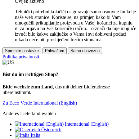
Uvijek aktivno
Tehnički potrebni kolačići osiguravaju samo osnovne funkcije
naše web stranice. Koriste se, na primjer, kako bi Vam
omogućili prikupljanje proizvoda u Vašoj košarici za kupnju
ili za prijavu na Vaš korisnički račun. To znači da nije moguće
izvući bilo kakve zaključke o Vama i svi dobiveni podaci
nikada neće biti proslijeđeni trećim stranama.
Spremite postavke
Prihvaćam
Samo obavezno
Politika privatnosti
Bist du im richtigen Shop?
Bitte wechsle zum Land
, das mit deiner Lieferadresse
übereinstimmt.
Zu Ecco Verde International (English)
Anderes Lieferland wählen
International (English)
Österreich
Italia