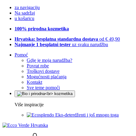
za navigaciju
Na sadržaj
u košaricu
100% prirodna kozmetika
Hrvatska: besplatna standardna dostava
od € 49,90
Najmanje 1 besplatni tester
uz svaku narudžbu
Pomoć
Gdje je moja narudžba?
Povrat robe
Troškovi dostave
Mogućnosti plaćanja
Kontakt
Sve teme pomoći
Više inspiracije
Eko-deterdženti i još mnogo toga