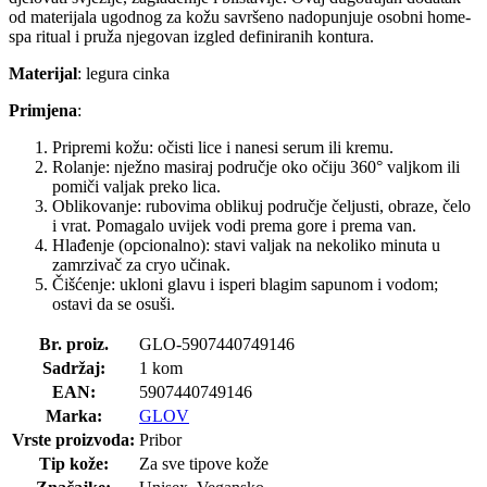
od materijala ugodnog za kožu savršeno nadopunjuje osobni home-
spa ritual i pruža njegovan izgled definiranih kontura.
Materijal
: legura cinka
Primjena
:
Pripremi kožu: očisti lice i nanesi serum ili kremu.
Rolanje: nježno masiraj područje oko očiju 360° valjkom ili
pomiči valjak preko lica.
Oblikovanje: rubovima oblikuj područje čeljusti, obraze, čelo
i vrat. Pomagalo uvijek vodi prema gore i prema van.
Hlađenje (opcionalno): stavi valjak na nekoliko minuta u
zamrzivač za cryo učinak.
Čišćenje: ukloni glavu i isperi blagim sapunom i vodom;
ostavi da se osuši.
Br. proiz.
GLO-5907440749146
Sadržaj:
1 kom
EAN:
5907440749146
Marka:
GLOV
Vrste proizvoda:
Pribor
Tip kože:
Za sve tipove kože