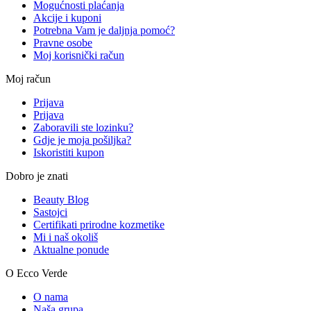
Mogućnosti plaćanja
Akcije i kuponi
Potrebna Vam je daljnja pomoć?
Pravne osobe
Moj korisnički račun
Moj račun
Prijava
Prijava
Zaboravili ste lozinku?
Gdje je moja pošiljka?
Iskoristiti kupon
Dobro je znati
Beauty Blog
Sastojci
Certifikati prirodne kozmetike
Mi i naš okoliš
Aktualne ponude
O Ecco Verde
O nama
Naša grupa