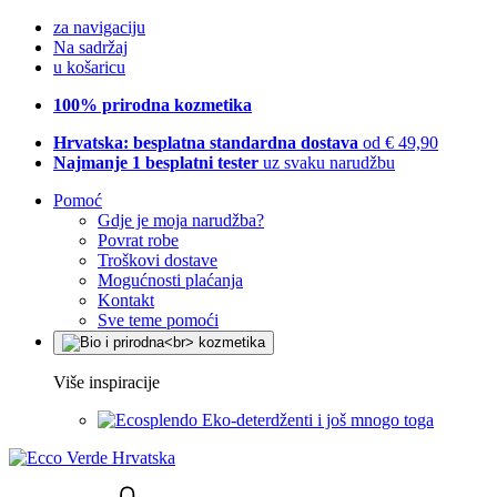
za navigaciju
Na sadržaj
u košaricu
100% prirodna kozmetika
Hrvatska: besplatna standardna dostava
od € 49,90
Najmanje 1 besplatni tester
uz svaku narudžbu
Pomoć
Gdje je moja narudžba?
Povrat robe
Troškovi dostave
Mogućnosti plaćanja
Kontakt
Sve teme pomoći
Više inspiracije
Eko-deterdženti i još mnogo toga