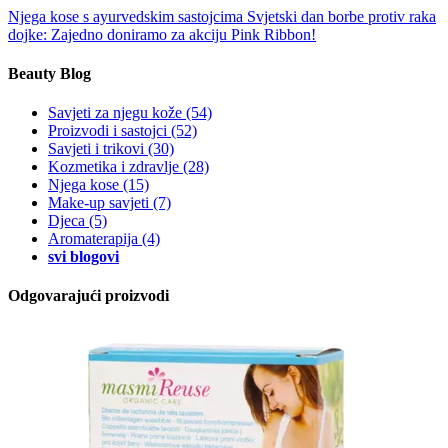
Njega kose s ayurvedskim sastojcima
Svjetski dan borbe protiv raka
dojke: Zajedno doniramo za akciju Pink Ribbon!
Beauty Blog
Savjeti za njegu kože
(54)
Proizvodi i sastojci
(52)
Savjeti i trikovi
(30)
Kozmetika i zdravlje
(28)
Njega kose
(15)
Make-up savjeti
(7)
Djeca
(5)
Aromaterapija
(4)
svi blogovi
Odgovarajući proizvodi