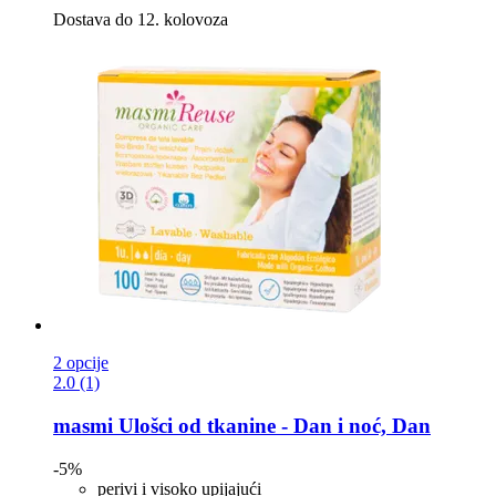
Dostava do 12. kolovoza
2 opcije
2.0 (1)
masmi
Ulošci od tkanine -​ Dan i noć, Dan
-5%
perivi i visoko upijajući