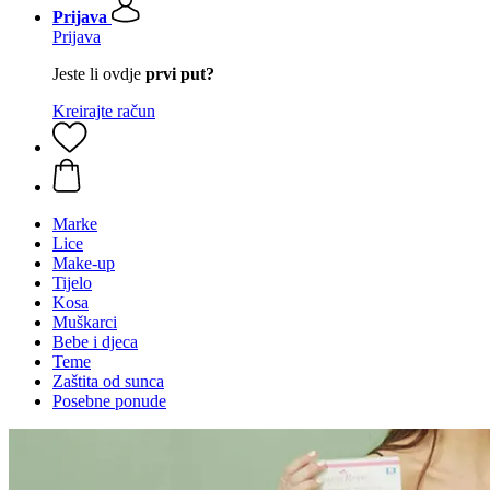
Prijava
Prijava
Jeste li ovdje
prvi put?
Kreirajte račun
Marke
Lice
Make-up
Tijelo
Kosa
Muškarci
Bebe i djeca
Teme
Zaštita od sunca
Posebne ponude