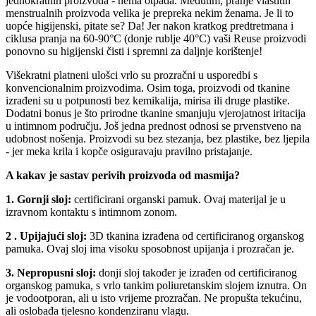
jednokratnih proizvoda - nema otpada. Međutim, pranje vlastitih
menstrualnih proizvoda velika je prepreka nekim ženama. Je li to
uopće higijenski, pitate se? Da! Jer nakon kratkog predtretmana i
ciklusa pranja na 60-90°C (donje rublje 40°C) vaši Reuse proizvodi
ponovno su higijenski čisti i spremni za daljnje korištenje!
Višekratni platneni ulošci vrlo su prozračni u usporedbi s
konvencionalnim proizvodima. Osim toga, proizvodi od tkanine
izrađeni su u potpunosti bez kemikalija, mirisa ili druge plastike.
Dodatni bonus je što prirodne tkanine smanjuju vjerojatnost iritacija
u intimnom području. Još jedna prednost odnosi se prvenstveno na
udobnost nošenja. Proizvodi su bez stezanja, bez plastike, bez ljepila
- jer meka krila i kopče osiguravaju pravilno pristajanje.
A kakav je sastav perivih proizvoda od masmija?
1. Gornji sloj:
certificirani organski pamuk. Ovaj materijal je u
izravnom kontaktu s intimnom zonom.
2 . Upijajući sloj:
3D tkanina izrađena od certificiranog organskog
pamuka. Ovaj sloj ima visoku sposobnost upijanja i prozračan je.
3. Nepropusni sloj:
donji sloj također je izrađen od certificiranog
organskog pamuka, s vrlo tankim poliuretanskim slojem iznutra. On
je vodootporan, ali u isto vrijeme prozračan. Ne propušta tekućinu,
ali oslobađa tjelesno kondenziranu vlagu.