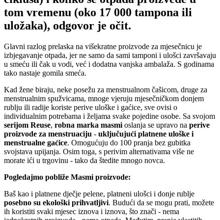
tom vremenu (oko 17 000 tampona ili
uložaka), odgovor je očit.
Glavni razlog prelaska na višekratne proizvode za mjesečnicu je
izbjegavanje otpada, jer ne samo da sami tamponi i ulošci završavaju
u smeću ili čak u vodi, već i dodatna vanjska ambalaža. S godinama
tako nastaje gomila smeća.
Kad žene biraju, neke posežu za menstrualnom čašicom, druge za
menstrualnim spužvicama, mnoge vjeruju mjesečničkom donjem
rublju ili radije koriste perive uloške i gaćice, sve ovisi o
individualnim potrebama i željama svake pojedine osobe. Sa svojom
serijom Reuse
,
robna marka masmi
oslanja se upravo na
perive
proizvode za menstruaciju
-
uključujući platnene uloške i
menstrualne gaćice
. Omogućuju do 100 pranja bez gubitka
svojstava upijanja. Osim toga, s perivim alternativama više ne
morate ići u trgovinu - tako da štedite mnogo novca.
Pogledajmo pobliže Masmi proizvode:
Baš kao i platnene dječje pelene, platneni ulošci i donje rublje
posebno su ekološki prihvatljivi
. Budući da se mogu prati, možete
ih koristiti svaki mjesec iznova i iznova, što znači - nema