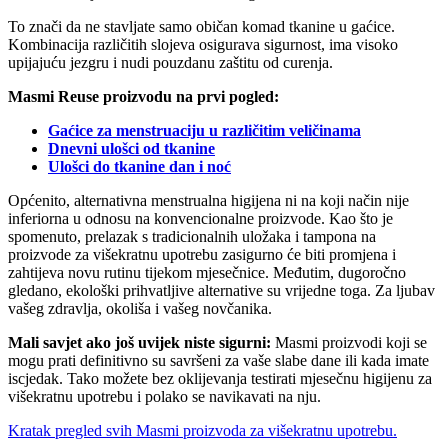
To znači da ne stavljate samo običan komad tkanine u gaćice.
Kombinacija različitih slojeva osigurava sigurnost, ima visoko
upijajuću jezgru i nudi pouzdanu zaštitu od curenja.
Masmi Reuse proizvodu na prvi pogled:
Gaćice za menstruaciju u različitim veličinama
Dnevni ulošci od tkanine
Ulošci do tkanine dan i noć
Općenito, alternativna menstrualna higijena ni na koji način nije
inferiorna u odnosu na konvencionalne proizvode. Kao što je
spomenuto, prelazak s tradicionalnih uložaka i tampona na
proizvode za višekratnu upotrebu zasigurno će biti promjena i
zahtijeva novu rutinu tijekom mjesečnice. Međutim, dugoročno
gledano, ekološki prihvatljive alternative su vrijedne toga. Za ljubav
vašeg zdravlja, okoliša i vašeg novčanika.
Mali savjet ako još uvijek niste sigurni:
Masmi proizvodi koji se
mogu prati definitivno su savršeni za vaše slabe dane ili kada imate
iscjedak. Tako možete bez oklijevanja testirati mjesečnu higijenu za
višekratnu upotrebu i polako se navikavati na nju.
Kratak pregled svih Masmi proizvoda za višekratnu upotrebu.