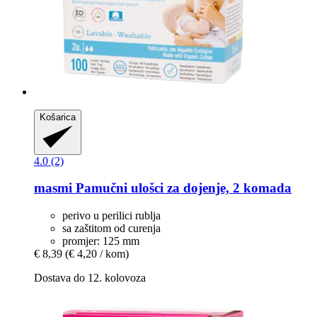
Košarica
4.0 (2)
masmi
Pamučni ulošci za dojenje, 2 komada
perivo u perilici rublja
sa zaštitom od curenja
promjer: 125 mm
€ 8,39
(€ 4,20 / kom)
Dostava do 12. kolovoza