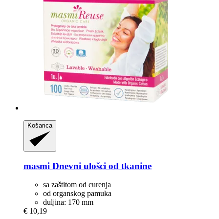
Košarica
masmi
Dnevni ulošci od tkanine
sa zaštitom od curenja
od organskog pamuka
duljina: 170 mm
€ 10,19