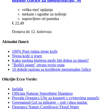
masmi
Gaćice za menstruaciju, M
velika moć upijanja
mekane i ugodne za nošenje
napravljeno od pamuka
€ 22,49
Dostava do 12. kolovoza
Aktualni članci:
100% Pure rutina njege kože
Njega kože u jesen
Kako osobna higijena može biti dobra za planet?
"Božići sajam" otvara svoja vrata
10 dobrih razloga za korištenje menstrualne čašice
Otkrijte Ecco Verde:
farfalla
Officina Naturae Smoothing Shampoo
Provida Organics Ulje za kupanje s cvjetovima naranče
Greenatural Gel za tuširanje – zob i shea maslac
Fleurance Nature Cornflower Floral Water