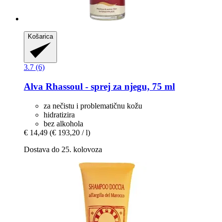
Košarica
3.7 (6)
Alva
Rhassoul -​ sprej za njegu, 75 ml
za nečistu i problematičnu kožu
hidratizira
bez alkohola
€ 14,49
(€ 193,20 / l)
Dostava do 25. kolovoza