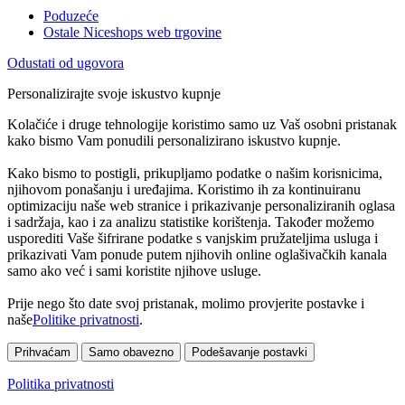
Poduzeće
Ostale Niceshops web trgovine
Odustati od ugovora
Personalizirajte svoje iskustvo kupnje
Kolačiće i druge tehnologije koristimo samo uz Vaš osobni pristanak
kako bismo Vam ponudili personalizirano iskustvo kupnje.
Kako bismo to postigli, prikupljamo podatke o našim korisnicima,
njihovom ponašanju i uređajima. Koristimo ih za kontinuiranu
optimizaciju naše web stranice i prikazivanje personaliziranih oglasa
i sadržaja, kao i za analizu statistike korištenja. Također možemo
usporediti Vaše šifrirane podatke s vanjskim pružateljima usluga i
prikazivati Vam ponude putem njihovih online oglašivačkih kanala
samo ako već i sami koristite njihove usluge.
Prije nego što date svoj pristanak, molimo provjerite postavke i
naše
Politike privatnosti
.
Prihvaćam
Samo obavezno
Podešavanje postavki
Politika privatnosti