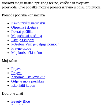
troškovi mogu nastati npr. zbog težine, veličine ili svojstava
proizvoda. Ove podatke možete pronaći izravno u opisu proizvoda.
Pomoć i podrška korisnicima
Kako izvršiti narudžbu
Otprema i dostava
Povrat pošiljke
Mogućnosti plaćanja
Akcije i kuponi
Potrebna Vam je daljnja pomoć?
Pravne osobe
Moj korisnički račun
Moj račun
Prijava
Prijava
Zaboravili ste lozinku?
Gdje je moja pošiljka?
Iskoristiti kupon
Dobro je znati
Beauty Blog