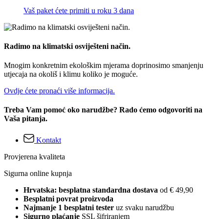
Vaš paket ćete primiti u roku 3 dana
Radimo na klimatski osviješteni način.
Mnogim konkretnim ekološkim mjerama doprinosimo smanjenju
utjecaja na okoliš i klimu koliko je moguće.
Ovdje ćete pronaći više informacija.
Treba Vam pomoć oko narudžbe? Rado ćemo odgovoriti na
Vaša pitanja.
Kontakt
Provjerena kvaliteta
Sigurna online kupnja
Hrvatska: besplatna standardna dostava
od € 49,90
Besplatni povrat proizvoda
Najmanje 1 besplatni tester
uz svaku narudžbu
Sigurno plaćanje
SSL šifriranjem