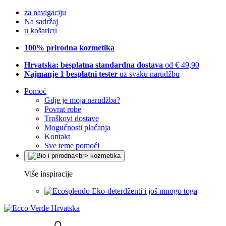
za navigaciju
Na sadržaj
u košaricu
100% prirodna kozmetika
Hrvatska: besplatna standardna dostava
od € 49,90
Najmanje 1 besplatni tester
uz svaku narudžbu
Pomoć
Gdje je moja narudžba?
Povrat robe
Troškovi dostave
Mogućnosti plaćanja
Kontakt
Sve teme pomoći
Više inspiracije
Eko-deterdženti i još mnogo toga