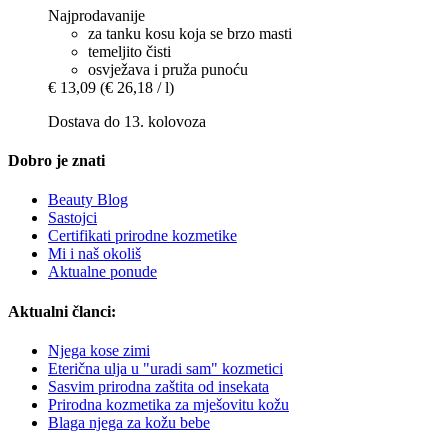
Najprodavanije
za tanku kosu koja se brzo masti
temeljito čisti
osvježava i pruža punoću
€ 13,09
(€ 26,18 / l)
Dostava do 13. kolovoza
Dobro je znati
Beauty Blog
Sastojci
Certifikati prirodne kozmetike
Mi i naš okoliš
Aktualne ponude
Aktualni članci:
Njega kose zimi
Eterična ulja u "uradi sam" kozmetici
Sasvim prirodna zaštita od insekata
Prirodna kozmetika za mješovitu kožu
Blaga njega za kožu bebe