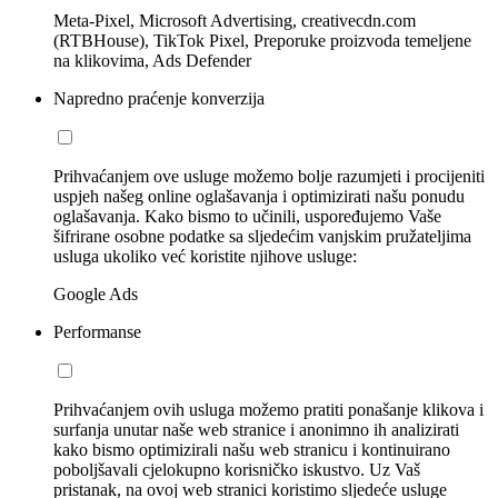
Meta-Pixel, Microsoft Advertising, creativecdn.com
(RTBHouse), TikTok Pixel, Preporuke proizvoda temeljene
na klikovima, Ads Defender
Napredno praćenje konverzija
Prihvaćanjem ove usluge možemo bolje razumjeti i procijeniti
uspjeh našeg online oglašavanja i optimizirati našu ponudu
oglašavanja. Kako bismo to učinili, uspoređujemo Vaše
šifrirane osobne podatke sa sljedećim vanjskim pružateljima
usluga ukoliko već koristite njihove usluge:
Google Ads
Performanse
Prihvaćanjem ovih usluga možemo pratiti ponašanje klikova i
surfanja unutar naše web stranice i anonimno ih analizirati
kako bismo optimizirali našu web stranicu i kontinuirano
poboljšavali cjelokupno korisničko iskustvo. Uz Vaš
pristanak, na ovoj web stranici koristimo sljedeće usluge