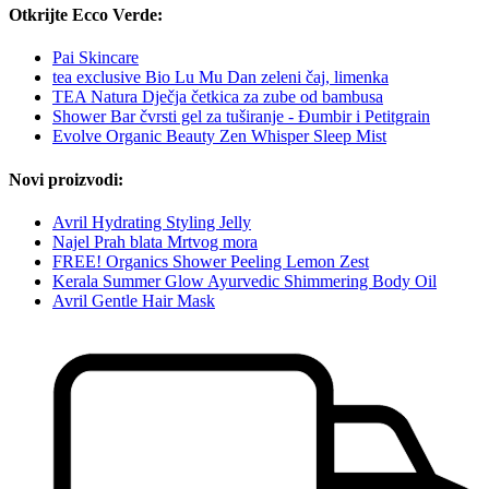
Otkrijte Ecco Verde:
Pai Skincare
tea exclusive Bio Lu Mu Dan zeleni čaj, limenka
TEA Natura Dječja četkica za zube od bambusa
Shower Bar čvrsti gel za tuširanje - Đumbir i Petitgrain
Evolve Organic Beauty Zen Whisper Sleep Mist
Novi proizvodi:
Avril Hydrating Styling Jelly
Najel Prah blata Mrtvog mora
FREE! Organics Shower Peeling Lemon Zest
Kerala Summer Glow Ayurvedic Shimmering Body Oil
Avril Gentle Hair Mask