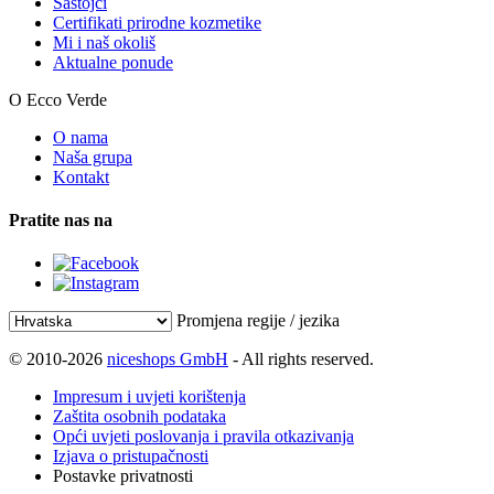
Sastojci
Certifikati prirodne kozmetike
Mi i naš okoliš
Aktualne ponude
O Ecco Verde
O nama
Naša grupa
Kontakt
Pratite nas na
Promjena regije / jezika
© 2010-2026
niceshops GmbH
- All rights reserved.
Impresum i uvjeti korištenja
Zaštita osobnih podataka
Opći uvjeti poslovanja i pravila otkazivanja
Izjava o pristupačnosti
Postavke privatnosti