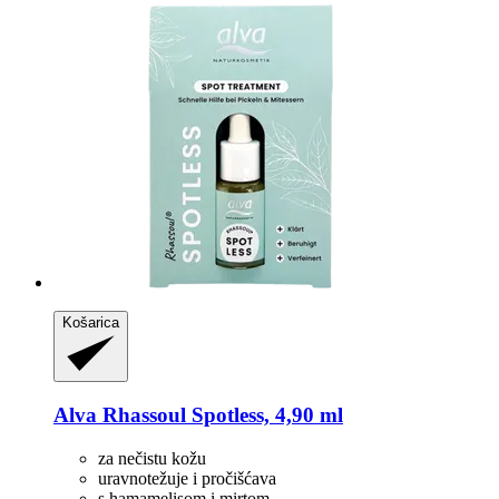
Košarica
Alva
Rhassoul Spotless, 4,90 ml
za nečistu kožu
uravnotežuje i pročišćava
s hamamelisom i mirtom