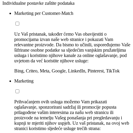
Individualne postavke zaštite podataka
Marketing per Customer-Match
Uz Vaš pristanak, također ćemo Vas obavijestiti o
promocijama izvan naše web stranice i pokazati Vam
relevantne proizvode. Da bismo to učinili, uspoređujemo Vaše
šifrirane osobne podatke sa sljedećim vanjskim pružateljima
usluga i koristimo njihove kanale za online oglašavanje, pod
uvjetom da već koristite njihove usluge:
Bing, Criteo, Meta, Google, LinkedIn, Pinterest, TikTok
Marketing
Prihvaćanjem ovih usluga možemo Vam prikazati
oglašavanje, sponzorirani sadržaj ili promocije popusta
prilagođene vašim interesima za našu web stranicu ili
proizvode na temelju Vašeg ponašanja pri pregledavanju i
kupnji te mjeriti njihov uspjeh. Uz vaš pristanak, na ovoj web
stranici koristimo sljedeće usluge trećih strana: