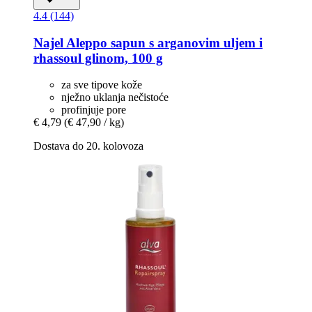
4.4 (144)
Najel
Aleppo sapun s arganovim uljem i
rhassoul glinom, 100 g
za sve tipove kože
nježno uklanja nečistoće
profinjuje pore
€ 4,79
(€ 47,90 / kg)
Dostava do 20. kolovoza