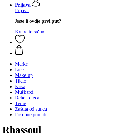
Prijava
Prijava
Jeste li ovdje
prvi put?
Kreirajte račun
Marke
Lice
Make-up
Tijelo
Kosa
Muškarci
Bebe i djeca
Teme
Zaštita od sunca
Posebne ponude
Rhassoul