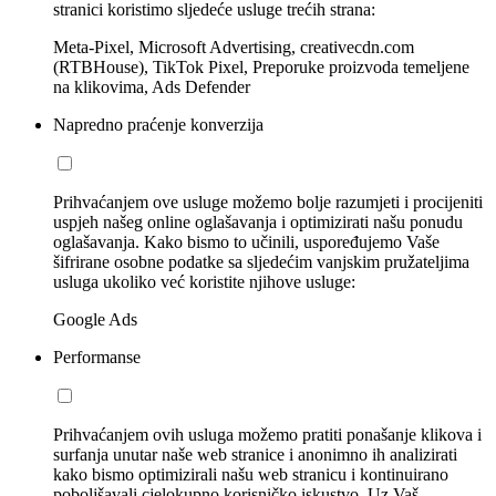
stranici koristimo sljedeće usluge trećih strana:
Meta-Pixel, Microsoft Advertising, creativecdn.com
(RTBHouse), TikTok Pixel, Preporuke proizvoda temeljene
na klikovima, Ads Defender
Napredno praćenje konverzija
Prihvaćanjem ove usluge možemo bolje razumjeti i procijeniti
uspjeh našeg online oglašavanja i optimizirati našu ponudu
oglašavanja. Kako bismo to učinili, uspoređujemo Vaše
šifrirane osobne podatke sa sljedećim vanjskim pružateljima
usluga ukoliko već koristite njihove usluge:
Google Ads
Performanse
Prihvaćanjem ovih usluga možemo pratiti ponašanje klikova i
surfanja unutar naše web stranice i anonimno ih analizirati
kako bismo optimizirali našu web stranicu i kontinuirano
poboljšavali cjelokupno korisničko iskustvo. Uz Vaš