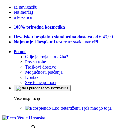
za navigaciju
Na sadržaj
u košaricu
100% prirodna kozmetika
Hrvatska: besplatna standardna dostava
od € 49,90
Najmanje 1 besplatni tester
uz svaku narudžbu
Pomoć
Gdje je moja narudžba?
Povrat robe
Troškovi dostave
Mogućnosti plaćanja
Kontakt
Sve teme pomoći
Više inspiracije
Eko-deterdženti i još mnogo toga