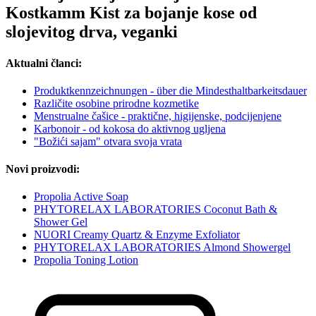
Kostkamm Kist za bojanje kose od
slojevitog drva, veganki
Aktualni članci:
Produktkennzeichnungen - über die Mindesthaltbarkeitsdauer
Različite osobine prirodne kozmetike
Menstrualne čašice - praktične, higijenske, podcijenjene
Karbonoir - od kokosa do aktivnog ugljena
"Božići sajam" otvara svoja vrata
Novi proizvodi:
Propolia Active Soap
PHYTORELAX LABORATORIES Coconut Bath &
Shower Gel
NUORI Creamy Quartz & Enzyme Exfoliator
PHYTORELAX LABORATORIES Almond Showergel
Propolia Toning Lotion