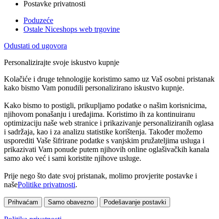
Postavke privatnosti
Poduzeće
Ostale Niceshops web trgovine
Odustati od ugovora
Personalizirajte svoje iskustvo kupnje
Kolačiće i druge tehnologije koristimo samo uz Vaš osobni pristanak
kako bismo Vam ponudili personalizirano iskustvo kupnje.
Kako bismo to postigli, prikupljamo podatke o našim korisnicima,
njihovom ponašanju i uređajima. Koristimo ih za kontinuiranu
optimizaciju naše web stranice i prikazivanje personaliziranih oglasa
i sadržaja, kao i za analizu statistike korištenja. Također možemo
usporediti Vaše šifrirane podatke s vanjskim pružateljima usluga i
prikazivati Vam ponude putem njihovih online oglašivačkih kanala
samo ako već i sami koristite njihove usluge.
Prije nego što date svoj pristanak, molimo provjerite postavke i
naše
Politike privatnosti
.
Prihvaćam
Samo obavezno
Podešavanje postavki