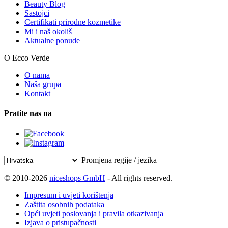
Beauty Blog
Sastojci
Certifikati prirodne kozmetike
Mi i naš okoliš
Aktualne ponude
O Ecco Verde
O nama
Naša grupa
Kontakt
Pratite nas na
Promjena regije / jezika
© 2010-2026
niceshops GmbH
- All rights reserved.
Impresum i uvjeti korištenja
Zaštita osobnih podataka
Opći uvjeti poslovanja i pravila otkazivanja
Izjava o pristupačnosti