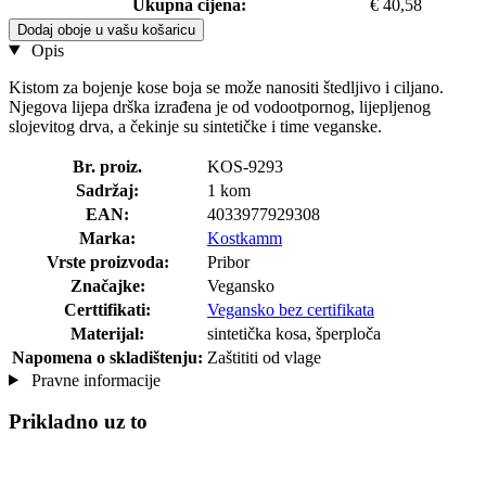
Ukupna cijena:
€ 40,58
Dodaj oboje u vašu košaricu
Opis
Kistom za bojenje kose boja se može nanositi štedljivo i ciljano.
Njegova lijepa drška izrađena je od vodootpornog, lijepljenog
slojevitog drva, a čekinje su sintetičke i time veganske.
Br. proiz.
KOS-9293
Sadržaj:
1 kom
EAN:
4033977929308
Marka:
Kostkamm
Vrste proizvoda:
Pribor
Značajke:
Vegansko
Certtifikati:
Vegansko bez certifikata
Materijal:
sintetička kosa, šperploča
Napomena o skladištenju:
Zaštititi od vlage
Pravne informacije
Prikladno uz to