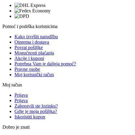
Pomoć i podrška korisnicima
Kako izvršiti narudžbu
Otprema i dostava
Povrat pošiljke
Mogućnosti plaćanja
Akcije i kuponi
Potrebna Vam je daljnja pomoć?
Pravne osobe
Moj korisnički račun
Moj račun
Prijava
Prijava
Zaboravili ste lozinku?
Gdje je moja pošiljka?
Iskoristiti kupon
Dobro je znati