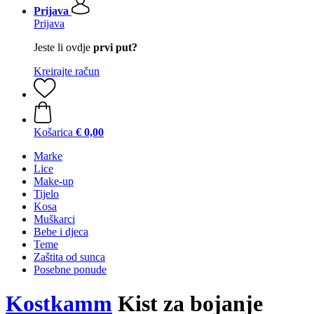
Prijava
Prijava
Jeste li ovdje
prvi put?
Kreirajte račun
Košarica
€ 0,00
Marke
Lice
Make-up
Tijelo
Kosa
Muškarci
Bebe i djeca
Teme
Zaštita od sunca
Posebne ponude
Kostkamm
Kist za bojanje