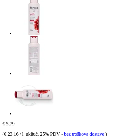
€ 5,79
(
€ 23,16 / l
, uključ. 25% PDV
-
bez troškova dostave
)