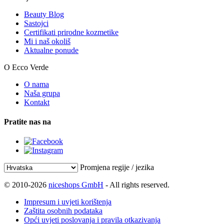
Beauty Blog
Sastojci
Certifikati prirodne kozmetike
Mi i naš okoliš
Aktualne ponude
O Ecco Verde
O nama
Naša grupa
Kontakt
Pratite nas na
Promjena regije / jezika
© 2010-2026
niceshops GmbH
- All rights reserved.
Impresum i uvjeti korištenja
Zaštita osobnih podataka
Opći uvjeti poslovanja i pravila otkazivanja