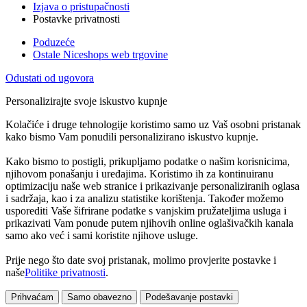
Izjava o pristupačnosti
Postavke privatnosti
Poduzeće
Ostale Niceshops web trgovine
Odustati od ugovora
Personalizirajte svoje iskustvo kupnje
Kolačiće i druge tehnologije koristimo samo uz Vaš osobni pristanak
kako bismo Vam ponudili personalizirano iskustvo kupnje.
Kako bismo to postigli, prikupljamo podatke o našim korisnicima,
njihovom ponašanju i uređajima. Koristimo ih za kontinuiranu
optimizaciju naše web stranice i prikazivanje personaliziranih oglasa
i sadržaja, kao i za analizu statistike korištenja. Također možemo
usporediti Vaše šifrirane podatke s vanjskim pružateljima usluga i
prikazivati Vam ponude putem njihovih online oglašivačkih kanala
samo ako već i sami koristite njihove usluge.
Prije nego što date svoj pristanak, molimo provjerite postavke i
naše
Politike privatnosti
.
Prihvaćam
Samo obavezno
Podešavanje postavki