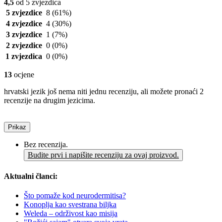
4,5
od 5 zvjezdica
5 zvjezdice
8
(61%)
4 zvjezdice
4
(30%)
3 zvjezdice
1
(7%)
2 zvjezdice
0
(0%)
1 zvjezdica
0
(0%)
13
ocjene
hrvatski jezik još nema niti jednu recenziju, ali možete pronaći 2
recenzije na drugim jezicima.
Prikaz
Bez recenzija.
Budite prvi i napišite recenziju za ovaj proizvod.
Aktualni članci:
Što pomaže kod neurodermitisa?
Konoplja kao svestrana biljka
Weleda – održivost kao misija