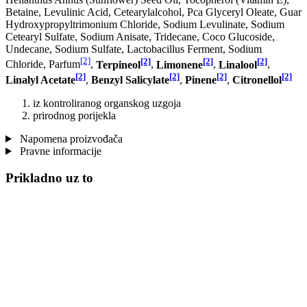
Betaine, Levulinic Acid, Cetearylalcohol, Pca Glyceryl Oleate, Guar
Hydroxypropyltrimonium Chloride, Sodium Levulinate, Sodium
Cetearyl Sulfate, Sodium Anisate, Tridecane, Coco Glucoside,
Undecane, Sodium Sulfate, Lactobacillus Ferment, Sodium
[2]
[2]
[2]
[2]
Chloride, Parfum
,
Terpineol
,
Limonene
,
Linalool
,
[2]
[2]
[2]
[2]
Linalyl Acetate
,
Benzyl Salicylate
,
Pinene
,
Citronellol
iz kontroliranog organskog uzgoja
prirodnog porijekla
Napomena proizvođača
Pravne informacije
Prikladno uz to