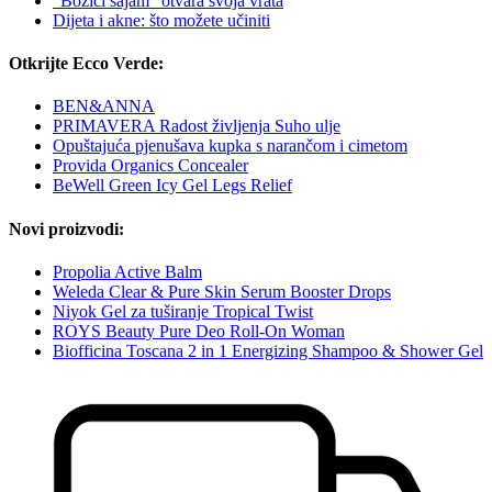
"Božići sajam" otvara svoja vrata
Dijeta i akne: što možete učiniti
Otkrijte Ecco Verde:
BEN&ANNA
PRIMAVERA Radost življenja Suho ulje
Opuštajuća pjenušava kupka s narančom i cimetom
Provida Organics Concealer
BeWell Green Icy Gel Legs Relief
Novi proizvodi:
Propolia Active Balm
Weleda Clear & Pure Skin Serum Booster Drops
Niyok Gel za tuširanje Tropical Twist
ROYS Beauty Pure Deo Roll-On Woman
Biofficina Toscana 2 in 1 Energizing Shampoo & Shower Gel