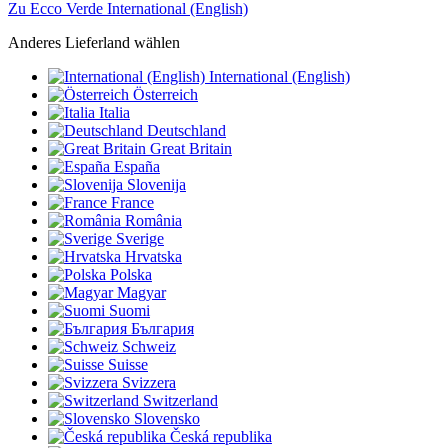
Zu Ecco Verde International (English)
Anderes Lieferland wählen
International (English)
Österreich
Italia
Deutschland
Great Britain
España
Slovenija
France
România
Sverige
Hrvatska
Polska
Magyar
Suomi
България
Schweiz
Suisse
Svizzera
Switzerland
Slovensko
Česká republika