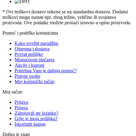
* Ovi troškovi dostave odnose se na standardnu ​​dostavu. Dodatni
troškovi mogu nastati npr. zbog težine, veličine ili svojstava
proizvoda. Ove podatke možete pronaći izravno u opisu proizvoda.
Pomoć i podrška korisnicima
Kako izvršiti narudžbu
Otprema i dostava
Povrat pošiljke
Mogućnosti plaćanja
Akcije i kuponi
Potrebna Vam je daljnja pomoć?
Pravne osobe
Moj korisnički račun
Moj račun
Prijava
Prijava
Zaboravili ste lozinku?
Gdje je moja pošiljka?
Iskoristiti kupon
Dobro je znati