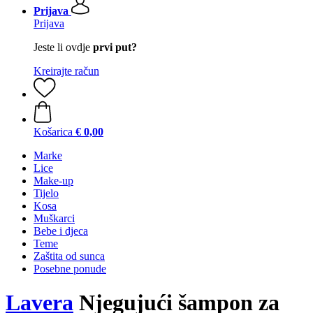
Prijava
Prijava
Jeste li ovdje
prvi put?
Kreirajte račun
Košarica
€ 0,00
Marke
Lice
Make-up
Tijelo
Kosa
Muškarci
Bebe i djeca
Teme
Zaštita od sunca
Posebne ponude
Lavera
Njegujući šampon za