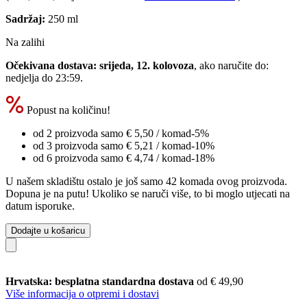
Sadržaj:
250 ml
Na zalihi
Očekivana dostava: srijeda, 12. kolovoza
, ako naručite do:
nedjelja do 23:59
.
Popust na količinu!
od 2 proizvoda samo
€ 5,50
/ komad
-5%
od 3 proizvoda samo
€ 5,21
/ komad
-10%
od 6 proizvoda samo
€ 4,74
/ komad
-18%
U našem skladištu ostalo je još samo 42 komada ovog proizvoda.
Dopuna je na putu! Ukoliko se naruči više, to bi moglo utjecati na
datum isporuke.
Dodajte u košaricu
Hrvatska: besplatna standardna dostava
od € 49,90
Više informacija o otpremi i dostavi