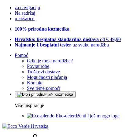
za navigaciju
Na sadržaj
u košaricu
100% prirodna kozmetika
Hrvatska: besplatna standardna dostava
od € 49,90
Najmanje 1 besplatni tester
uz svaku narudžbu
Pomoć
Gdje je moja narudžba?
Povrat robe
Troškovi dostave
Mogućnosti plaćanja
Kontakt
Sve teme pomoći
Više inspiracije
Eko-deterdženti i još mnogo toga