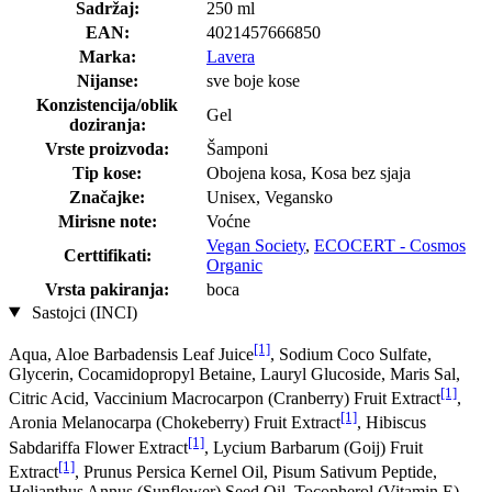
Sadržaj:
250 ml
EAN:
4021457666850
Marka:
Lavera
Nijanse:
sve boje kose
Konzistencija/oblik
Gel
doziranja:
Vrste proizvoda:
Šamponi
Tip kose:
Obojena kosa, Kosa bez sjaja
Značajke:
Unisex, Vegansko
Mirisne note:
Voćne
Vegan Society
,
ECOCERT - Cosmos
Certtifikati:
Organic
Vrsta pakiranja:
boca
Sastojci (INCI)
[1]
Aqua, Aloe Barbadensis Leaf Juice
, Sodium Coco­ Sulfate,
Glycerin, Cocamidopropyl Betaine, Lauryl Glucoside, Maris Sal,
[1]
Citric Acid, Vaccinium Macrocarpon (Cranberry) Fruit Extract
,
[1]
Aronia Melanocarpa (Chokeberry) Fruit Extract
, Hibiscus
[1]
Sabdariffa Flower Extract
, Lycium Barbarum (Goij) Fruit
[1]
Extract
, Prunus Persica Kernel Oil, Pisum Sativum Peptide,
Helianthus Annus (Sunflower) Seed Oil, Tocopherol (Vitamin E),