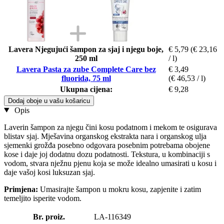
Lavera Njegujući šampon za sjaj i njegu boje,
€ 5,79
(€ 23,16
250 ml
/ l)
Lavera Pasta za zube Complete Care bez
€ 3,49
fluorida, 75 ml
(€ 46,53 / l)
Ukupna cijena:
€ 9,28
Dodaj oboje u vašu košaricu
Opis
Laverin šampon za njegu čini kosu podatnom i mekom te osigurava
blistav sjaj. Mješavina organskog ekstrakta nara i organskog ulja
sjemenki grožđa posebno odgovara posebnim potrebama obojene
kose i daje joj dodatnu dozu podatnosti. Tekstura, u kombinaciji s
vodom, stvara nježnu pjenu koja se može idealno umasirati u kosu i
daje vašoj kosi luksuzan sjaj.
Primjena:
Umasirajte šampon u mokru kosu, zapjenite i zatim
temeljito isperite vodom.
Br. proiz.
LA-116349