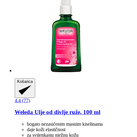
Košarica
4.4 (77)
Weleda
Ulje od divlje ruže, 100 ml
bogato nezasićenim masnim kiselinama
daje koži elastičnost
za svilenkastu nježnu kožu