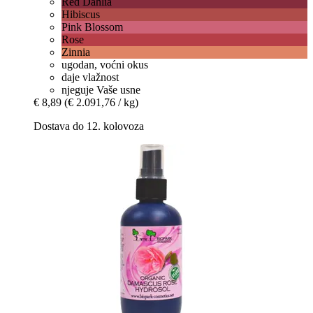
Red Dahlia
Hibiscus
Pink Blossom
Rose
Zinnia
ugodan, voćni okus
daje vlažnost
njeguje Vaše usne
€ 8,89
(€ 2.091,76 / kg)
Dostava do 12. kolovoza