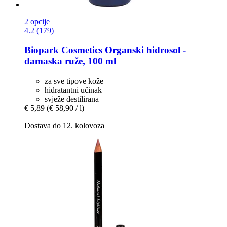
2 opcije
4.2 (179)
Biopark Cosmetics
Organski hidrosol -​
damaska ruže, 100 ml
za sve tipove kože
hidratantni učinak
svježe destilirana
€ 5,89
(€ 58,90 / l)
Dostava do 12. kolovoza