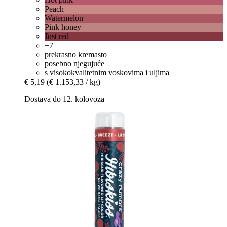
Peach
Watermelon
Pink honey
Just red
+7
prekrasno kremasto
posebno njegujuće
s visokokvalitetnim voskovima i uljima
€ 5,19
(€ 1.153,33 / kg)
Dostava do 12. kolovoza