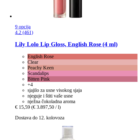
9 opcija
4.2 (461)
Lily Lolo
Lip Gloss, English Rose (4 ml)
English Rose
Clear
Peachy Keen
Scandalips
Bitten Pink
+4
sjajilo za usne visokog sjaja
njeguje i štiti vaše usne
nježna čokoladna aroma
€ 15,59
(€ 3.897,50 / l)
Dostava do 12. kolovoza