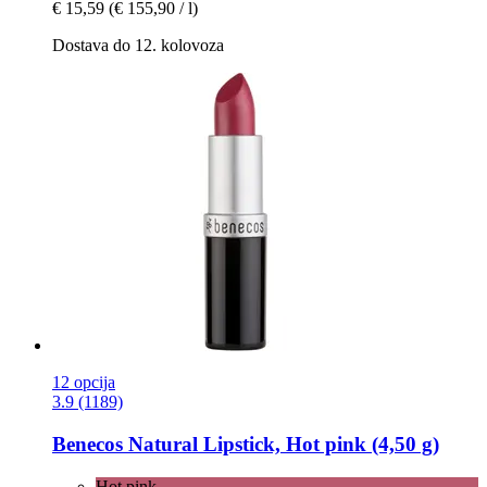
€ 15,59
(€ 155,90 / l)
Dostava do 12. kolovoza
12 opcija
3.9 (1189)
Benecos
Natural Lipstick, Hot pink (4,50 g)
Hot pink