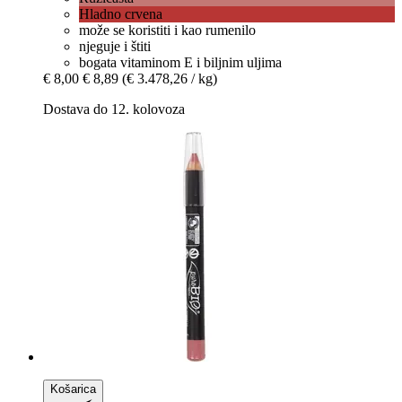
Hladno crvena
može se koristiti i kao rumenilo
njeguje i štiti
bogata vitaminom E i biljnim uljima
€ 8,00
€ 8,89
(€ 3.478,26 / kg)
Dostava do 12. kolovoza
Košarica