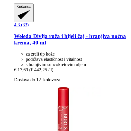
Košarica
4.3 (33)
Weleda
Divlja ruža i bijeli čaj -​ hranjiva noćna
krema, 40 ml
za zreli tip kože
podržava elastičnost i vitalnost
s hranjivim suncokretovim uljem
€ 17,69
(€ 442,25 / l)
Dostava do 12. kolovoza