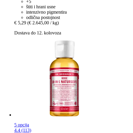
+5
štiti i hrani usne
intenzivno pigmentira
odlična postojnost
€ 5,29
(€ 2.645,00 / kg)
Dostava do 12. kolovoza
5 opcija
4.4 (113)