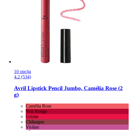
10 opcija
4.2 (534)
Avril
Lipstick Pencil Jumbo, Camélia Rose (2
g)
Camélia Rose
Vrai Rouge
Griotte
Châtaigne
Violine