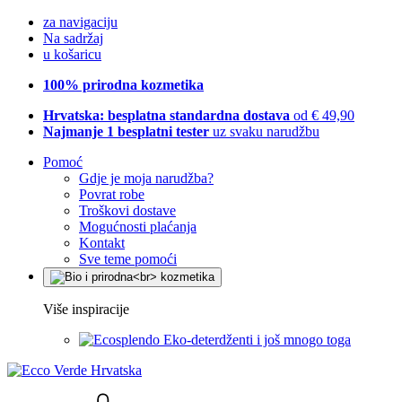
za navigaciju
Na sadržaj
u košaricu
100% prirodna kozmetika
Hrvatska: besplatna standardna dostava
od € 49,90
Najmanje 1 besplatni tester
uz svaku narudžbu
Pomoć
Gdje je moja narudžba?
Povrat robe
Troškovi dostave
Mogućnosti plaćanja
Kontakt
Sve teme pomoći
Više inspiracije
Eko-deterdženti i još mnogo toga