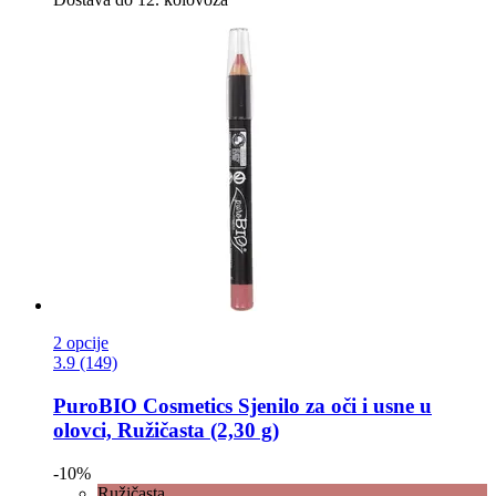
2 opcije
3.9 (149)
PuroBIO Cosmetics
Sjenilo za oči i usne u
olovci, Ružičasta (2,30 g)
-10%
Ružičasta