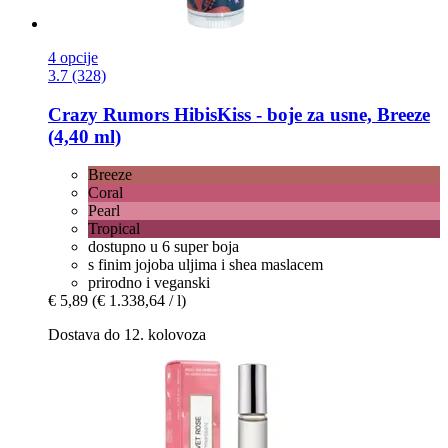
4 opcije
3.7 (328)
Crazy Rumors
HibisKiss -​ boje za usne, Breeze
(4,40 ml)
Breeze
Coral
Pearl
Tropical
dostupno u 6 super boja
s finim jojoba uljima i shea maslacem
prirodno i veganski
€ 5,89
(€ 1.338,64 / l)
Dostava do 12. kolovoza