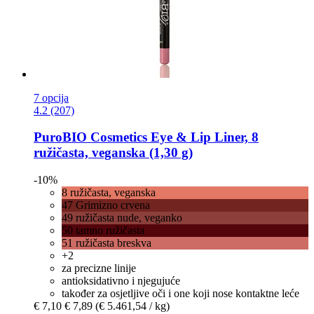
7 opcija
4.2 (207)
PuroBIO Cosmetics
Eye & Lip Liner, 8
ružičasta, veganska (1,30 g)
-10%
8 ružičasta, veganska
47 Grimizno crvena
49 ružičasta nude, veganko
50 tamno ružičasta
51 ružičasta breskva
+2
za precizne linije
antioksidativno i njegujuće
također za osjetljive oči i one koji nose kontaktne leće
€ 7,10
€ 7,89
(€ 5.461,54 / kg)