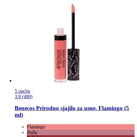
5 opcija
3.9 (490)
Benecos
Prirodno sjajilo za usne, Flamingo (5
ml)
Flamingo
Ruža