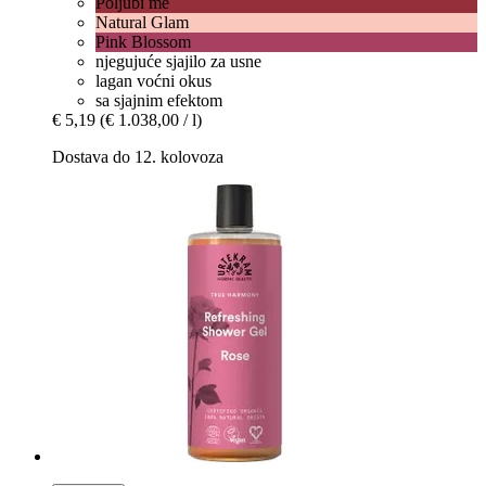
Poljubi me
Natural Glam
Pink Blossom
njegujuće sjajilo za usne
lagan voćni okus
sa sjajnim efektom
€ 5,19
(€ 1.038,00 / l)
Dostava do 12. kolovoza