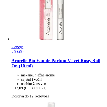
2 opcije
3.9 (29)
Acorelle
Bio Eau de Parfum Velvet Rose, Roll
On (10 ml)
mekane, nježne arome
cvjetni i voćni
osobito ženstven
€ 13,09
(€ 1.309,00 / l)
Dostava do 12. kolovoza