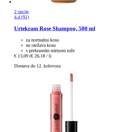
2 opcije
4.4 (91)
Urtekram
Rose Shampoo, 500 ml
za normalnu kosu
ne otežava kosu
s prekrasnim mirisom ruže
€ 13,09
(€ 26,18 / l)
Dostava do 12. kolovoza