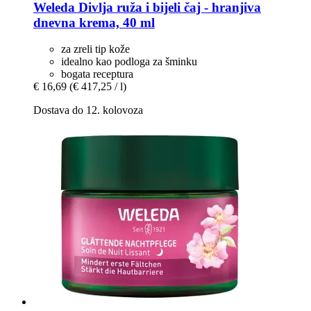
Weleda
Divlja ruža i bijeli čaj -​ hranjiva
dnevna krema, 40 ml
za zreli tip kože
idealno kao podloga za šminku
bogata receptura
€ 16,69
(€ 417,25 / l)
Dostava do 12. kolovoza