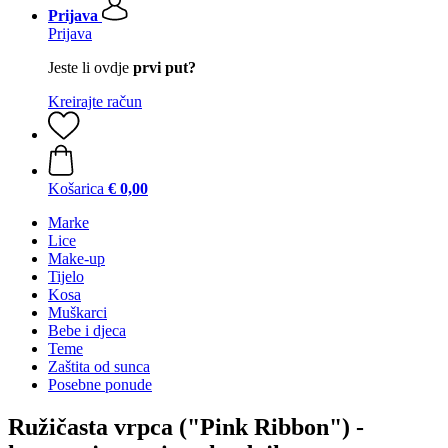
Prijava
Prijava
Jeste li ovdje
prvi put?
Kreirajte račun
Košarica
€ 0,00
Marke
Lice
Make-up
Tijelo
Kosa
Muškarci
Bebe i djeca
Teme
Zaštita od sunca
Posebne ponude
Ružičasta vrpca ("Pink Ribbon") -