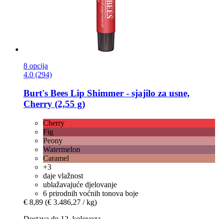
8 opcija
4.0 (294)
Burt's Bees
Lip Shimmer -​ sjajilo za usne,
Cherry (2,55 g)
Cherry
Fig
Peony
Watermelon
Caramel
+3
daje vlažnost
ublažavajuće djelovanje
6 prirodnih voćnih tonova boje
€ 8,89
(€ 3.486,27 / kg)
Dostava do 12. kolovoza