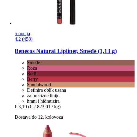
5 opcija
4.2 (458)
Benecos
Natural Lipliner, Smeđe (1,13 g)
Smeđe
Roza
Red!
Berry
Sandalwood
Definira oblik usana
za precizne linije
hrani i hidratizira
€ 3,19
(€ 2.823,01 / kg)
Dostava do 12. kolovoza