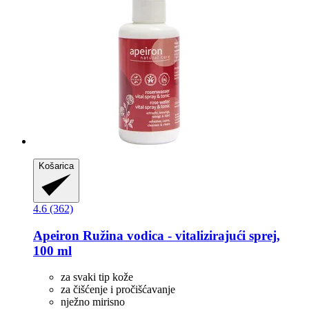
Košarica
4.6 (362)
Apeiron
Ružina vodica -​ vitalizirajući sprej,
100 ml
za svaki tip kože
za čišćenje i pročišćavanje
nježno mirisno