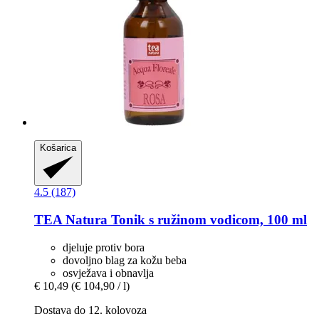
Košarica
4.5 (187)
TEA Natura
Tonik s ružinom vodicom, 100 ml
djeluje protiv bora
dovoljno blag za kožu beba
osvježava i obnavlja
€ 10,49
(€ 104,90 / l)
Dostava do 12. kolovoza