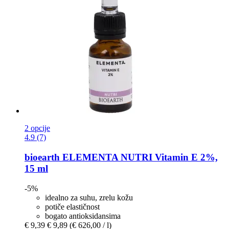
2 opcije
4.9 (7)
bioearth
ELEMENTA NUTRI Vitamin E 2%,
15 ml
-5%
idealno za suhu, zrelu kožu
potiče elastičnost
bogato antioksidansima
€ 9,39
€ 9,89
(€ 626,00 / l)