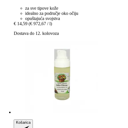
za sve tipove kože
idealno za područje oko očiju
opuštajuća svojstva
€ 14,59
(€ 972,67 / l)
Dostava do 12. kolovoza
Košarica