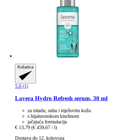
Košarica
5.0 (1)
Lavera
Hydro Refresh serum, 30 ml
za mladu, suhu i mješovitu kožu
s hijaluronskom kiselinom
jačajuća formulacija
€ 13,79
(€ 459,67 / l)
Dostava do 12. kolovoza