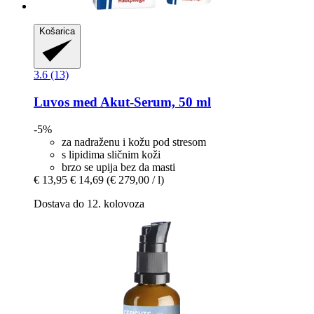
Košarica
3.6 (13)
Luvos
med Akut-​Serum, 50 ml
-5%
za nadraženu i kožu pod stresom
s lipidima sličnim koži
brzo se upija bez da masti
€ 13,95
€ 14,69
(€ 279,00 / l)
Dostava do 12. kolovoza