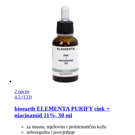
2 opcije
4.5 (133)
bioearth
ELEMENTA PURIFY cink +
niacinamid 11%, 30 ml
za masnu, mješovitu i problematičnu kožu
seboregulira i posvjetljuje