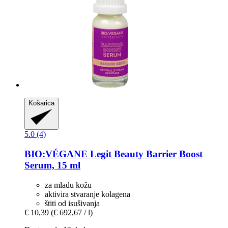
Košarica
5.0 (4)
BIO:VÉGANE Legit Beauty
Barrier Boost
Serum, 15 ml
za mladu kožu
aktivira stvaranje kolagena
štiti od isušivanja
€ 10,39
(€ 692,67 / l)