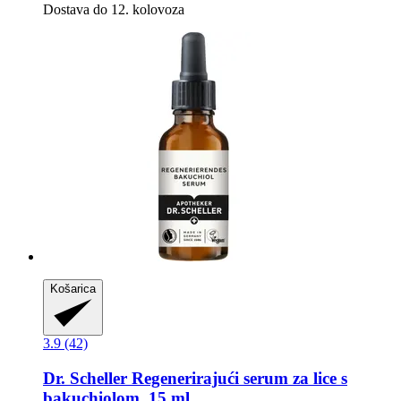
Dostava do 12. kolovoza
Košarica
3.9 (42)
Dr. Scheller
Regenerirajući serum za lice s
bakuchiolom, 15 ml