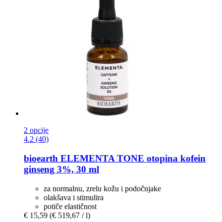
2 opcije
4.2 (40)
bioearth
ELEMENTA TONE otopina kofein
ginseng 3%, 30 ml
za normalnu, zrelu kožu i podočnjake
olakšava i stimulira
potiče elastičnost
€ 15,59
(€ 519,67 / l)