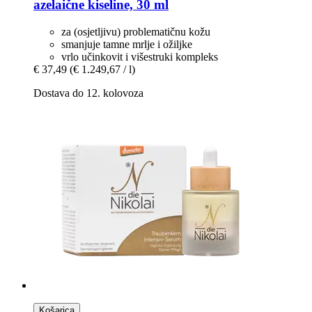
azelaične kiseline, 30 ml
za (osjetljivu) problematičnu kožu
smanjuje tamne mrlje i ožiljke
vrlo učinkovit i višestruki kompleks
€ 37,49
(€ 1.249,67 / l)
Dostava do 12. kolovoza
Košarica