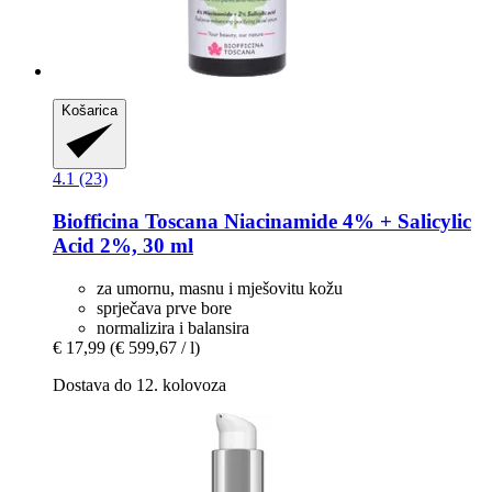
Košarica
4.1 (23)
Biofficina Toscana
Niacinamide 4% + Salicylic
Acid 2%, 30 ml
za umornu, masnu i mješovitu kožu
sprječava prve bore
normalizira i balansira
€ 17,99
(€ 599,67 / l)
Dostava do 12. kolovoza