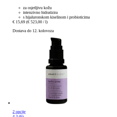
za osjetljivu kožu
intenzivno hidratizira
s hijaluronskom kiselinom i probioticima
€ 15,69
(€ 523,00 / l)
Dostava do 12. kolovoza
2 opcije
4.3 (6)