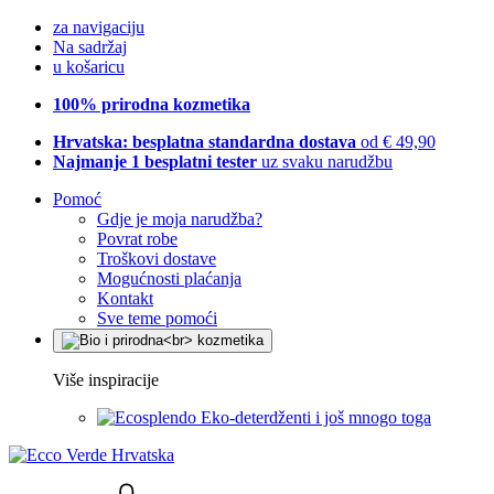
za navigaciju
Na sadržaj
u košaricu
100% prirodna kozmetika
Hrvatska: besplatna standardna dostava
od € 49,90
Najmanje 1 besplatni tester
uz svaku narudžbu
Pomoć
Gdje je moja narudžba?
Povrat robe
Troškovi dostave
Mogućnosti plaćanja
Kontakt
Sve teme pomoći
Više inspiracije
Eko-deterdženti i još mnogo toga