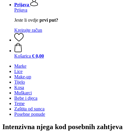
Prijava
Prijava
Jeste li ovdje
prvi put?
Kreirajte račun
Košarica
€ 0,00
Marke
Lice
Make-up
Tijelo
Kosa
Muškarci
Bebe i djeca
Teme
Zaštita od sunca
Posebne ponude
Intenzivna njega kod posebnih zahtjeva