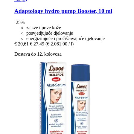
Adaptology
hydro pump Booster, 10 ml
-25%
za sve tipove kože
posvjetljujuće djelovanje
energizirajuće i pročišćavajuće djelovanje
€ 20,61
€ 27,49
(€ 2.061,00 / l)
Dostava do 12. kolovoza