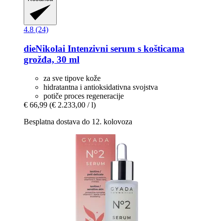
4.8 (24)
dieNikolai
Intenzivni serum s košticama
grožđa, 30 ml
za sve tipove kože
hidratantna i antioksidativna svojstva
potiče proces regeneracije
€ 66,99
(€ 2.233,00 / l)
Besplatna dostava do 12. kolovoza