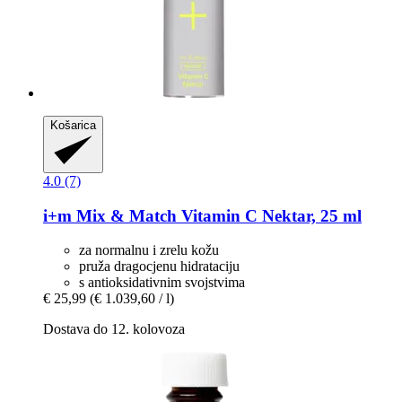
Košarica
4.0 (7)
i+m
Mix & Match Vitamin C Nektar, 25 ml
za normalnu i zrelu kožu
pruža dragocjenu hidrataciju
s antioksidativnim svojstvima
€ 25,99
(€ 1.039,60 / l)
Dostava do 12. kolovoza