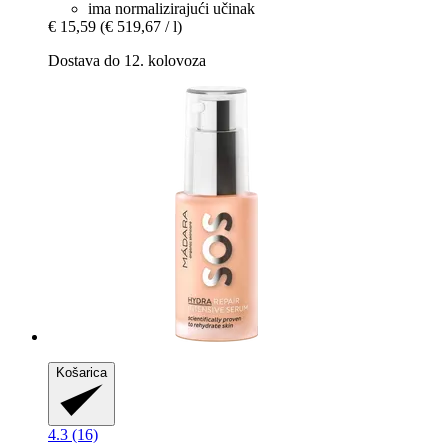
ima normalizirajući učinak
€ 15,59
(€ 519,67 / l)
Dostava do 12. kolovoza
Košarica
4.3 (16)