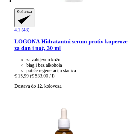
Košarica
4.1 (48)
LOGONA
Hidratantni serum protiv kuperoze
za dan i noć, 30 ml
za zahtjevnu kožu
blag i bez alkohola
potiče regeneraciju stanica
€ 15,99
(€ 533,00 / l)
Dostava do 12. kolovoza