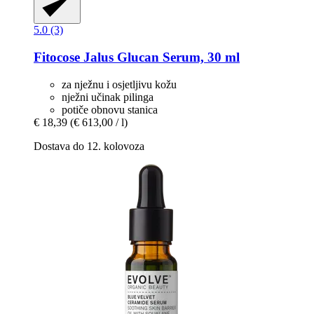
5.0 (3)
Fitocose
Jalus Glucan Serum, 30 ml
za nježnu i osjetljivu kožu
nježni učinak pilinga
potiče obnovu stanica
€ 18,39
(€ 613,00 / l)
Dostava do 12. kolovoza