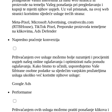
prilagođene vašim interesima za našu web stranicu ili
proizvode na temelju Vašeg ponašanja pri pregledavanju i
kupnji te mjeriti njihov uspjeh. Uz vaš pristanak, na ovoj web
stranici koristimo sljedeće usluge trećih strana:
Meta-Pixel, Microsoft Advertising, creativecdn.com
(RTBHouse), TikTok Pixel, Preporuke proizvoda temeljene
na klikovima, Ads Defender
Napredno praćenje konverzija
Prihvaćanjem ove usluge možemo bolje razumjeti i procijeniti
uspjeh našeg online oglašavanja i optimizirati našu ponudu
oglašavanja. Kako bismo to učinili, uspoređujemo Vaše
šifrirane osobne podatke sa sljedećim vanjskim pružateljima
usluga ukoliko već koristite njihove usluge:
Google Ads
Performanse
Prihvaćanjem ovih usluga možemo pratiti ponašanje klikova i