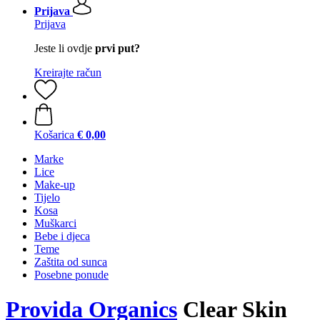
Prijava
Prijava
Jeste li ovdje
prvi put?
Kreirajte račun
Košarica
€ 0,00
Marke
Lice
Make-up
Tijelo
Kosa
Muškarci
Bebe i djeca
Teme
Zaštita od sunca
Posebne ponude
Provida Organics
Clear Skin