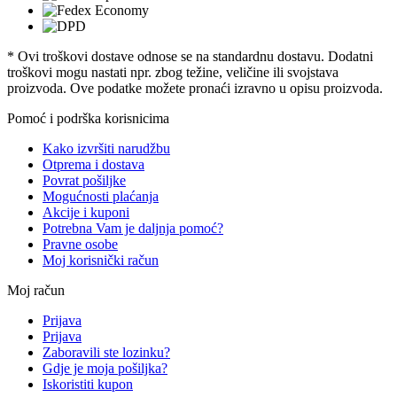
* Ovi troškovi dostave odnose se na standardnu ​​dostavu. Dodatni
troškovi mogu nastati npr. zbog težine, veličine ili svojstava
proizvoda. Ove podatke možete pronaći izravno u opisu proizvoda.
Pomoć i podrška korisnicima
Kako izvršiti narudžbu
Otprema i dostava
Povrat pošiljke
Mogućnosti plaćanja
Akcije i kuponi
Potrebna Vam je daljnja pomoć?
Pravne osobe
Moj korisnički račun
Moj račun
Prijava
Prijava
Zaboravili ste lozinku?
Gdje je moja pošiljka?
Iskoristiti kupon