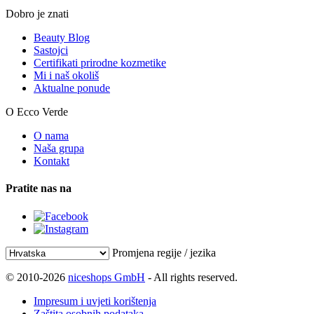
Dobro je znati
Beauty Blog
Sastojci
Certifikati prirodne kozmetike
Mi i naš okoliš
Aktualne ponude
O Ecco Verde
O nama
Naša grupa
Kontakt
Pratite nas na
Promjena regije / jezika
© 2010-2026
niceshops GmbH
- All rights reserved.
Impresum i uvjeti korištenja
Zaštita osobnih podataka