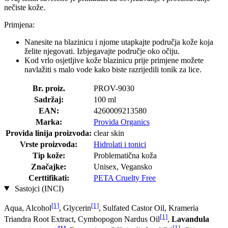
nečiste kože.
Primjena:
Nanesite na blazinicu i njome utapkajte područja kože koja
želite njegovati. Izbjegavajte područje oko očiju.
Kod vrlo osjetljive kože blazinicu prije primjene možete
navlažiti s malo vode kako biste razrijedili tonik za lice.
Br. proiz.
PROV-9030
Sadržaj:
100 ml
EAN:
4260009213580
Marka:
Provida Organics
Provida linija proizvoda:
clear skin
Vrste proizvoda:
Hidrolati i tonici
Tip kože:
Problematična koža
Značajke:
Unisex, Vegansko
Certtifikati:
PETA Cruelty Free
Sastojci (INCI)
[1]
[1]
Aqua, Alcohol
, Glycerin
, Sulfated Castor Oil, Krameria
[1]
Triandra Root Extract, Cymbopogon Nardus Oil
,
Lavandula
[1]
[1]