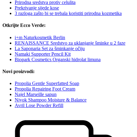
Prirodna sredstva protiv celulita
Prekrivanje sijede kose
3 razloga zašto bi se trebala koristiti prirodna kozmetika
Otkrijte Ecco Verde:
i+m Naturkosmetik Berlin
RENAISSANCE Sredstvo za uklanjanje šminke u 2 faze
La Saponaria Set za šminkanje očiju
Namaki Supporter Pencil Kit
Biopark Cosmetics Organski hidrolat limuna
Novi proizvodi:
Propolia Gentle Superfatted Soap
Propolia Repairing Foot Cream
Najel Marseille sapun
Niyok Shampoo Moisture & Balance
Avril Lose Powder Refill