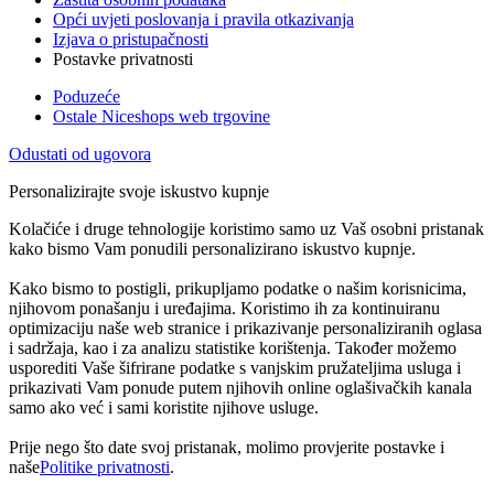
Opći uvjeti poslovanja i pravila otkazivanja
Izjava o pristupačnosti
Postavke privatnosti
Poduzeće
Ostale Niceshops web trgovine
Odustati od ugovora
Personalizirajte svoje iskustvo kupnje
Kolačiće i druge tehnologije koristimo samo uz Vaš osobni pristanak
kako bismo Vam ponudili personalizirano iskustvo kupnje.
Kako bismo to postigli, prikupljamo podatke o našim korisnicima,
njihovom ponašanju i uređajima. Koristimo ih za kontinuiranu
optimizaciju naše web stranice i prikazivanje personaliziranih oglasa
i sadržaja, kao i za analizu statistike korištenja. Također možemo
usporediti Vaše šifrirane podatke s vanjskim pružateljima usluga i
prikazivati Vam ponude putem njihovih online oglašivačkih kanala
samo ako već i sami koristite njihove usluge.
Prije nego što date svoj pristanak, molimo provjerite postavke i
naše
Politike privatnosti
.