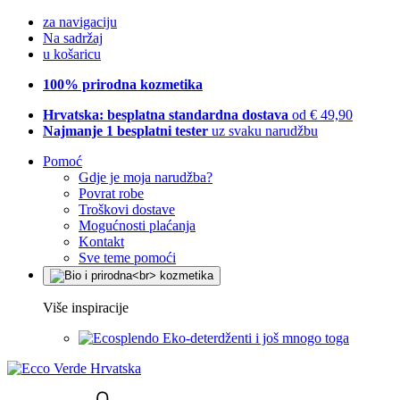
za navigaciju
Na sadržaj
u košaricu
100% prirodna kozmetika
Hrvatska: besplatna standardna dostava
od € 49,90
Najmanje 1 besplatni tester
uz svaku narudžbu
Pomoć
Gdje je moja narudžba?
Povrat robe
Troškovi dostave
Mogućnosti plaćanja
Kontakt
Sve teme pomoći
Više inspiracije
Eko-deterdženti i još mnogo toga