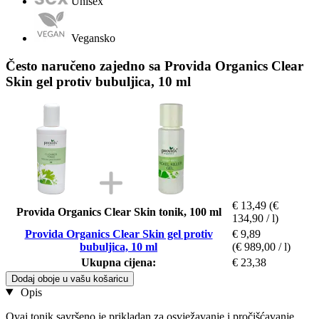
Unisex
Vegansko
Često naručeno zajedno sa Provida Organics Clear
Skin gel protiv bubuljica, 10 ml
€ 13,49
(€
Provida Organics Clear Skin tonik, 100 ml
134,90 / l)
Provida Organics Clear Skin gel protiv
€ 9,89
bubuljica, 10 ml
(€ 989,00 / l)
Ukupna cijena:
€ 23,38
Dodaj oboje u vašu košaricu
Opis
Ovaj tonik savršeno je prikladan za osvježavanje i pročišćavanje