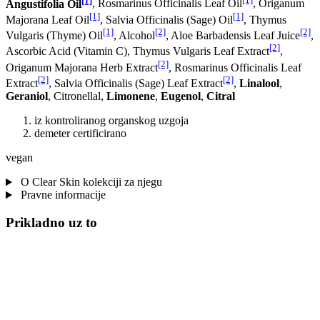
Angustifolia Oil
, Rosmarinus Officinalis Leaf Oil
, Origanum
[1]
[1]
Majorana Leaf Oil
, Salvia Officinalis (Sage) Oil
, Thymus
[1]
[2]
[2]
Vulgaris (Thyme) Oil
, Alcohol
, Aloe Barbadensis Leaf Juice
,
[2]
Ascorbic Acid (Vitamin C), Thymus Vulgaris Leaf Extract
,
[2]
Origanum Majorana Herb Extract
, Rosmarinus Officinalis Leaf
[2]
[2]
Extract
, Salvia Officinalis (Sage) Leaf Extract
,
Linalool
,
Geraniol
, Citronellal,
Limonene
,
Eugenol
,
Citral
iz kontroliranog organskog uzgoja
demeter certificirano
vegan
O Clear Skin kolekciji za njegu
Pravne informacije
Prikladno uz to