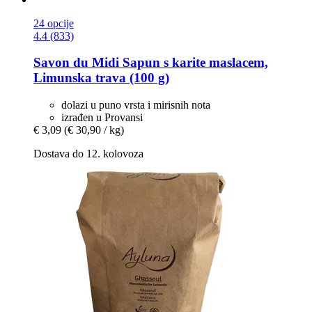
24 opcije
4.4 (833)
Savon du Midi
Sapun s karite maslacem,
Limunska trava (100 g)
dolazi u puno vrsta i mirisnih nota
izrađen u Provansi
€ 3,09
(€ 30,90 / kg)
Dostava do 12. kolovoza