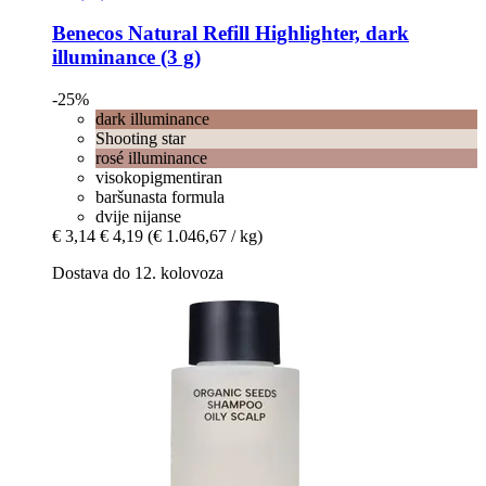
Benecos
Natural Refill Highlighter, dark
illuminance (3 g)
-25%
dark illuminance
Shooting star
rosé illuminance
visokopigmentiran
baršunasta formula
dvije nijanse
€ 3,14
€ 4,19
(€ 1.046,67 / kg)
Dostava do 12. kolovoza