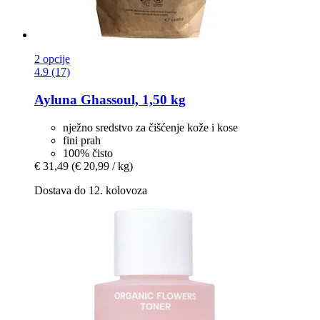
2 opcije
4.9 (17)
Ayluna
Ghassoul, 1,50 kg
nježno sredstvo za čišćenje kože i kose
fini prah
100% čisto
€ 31,49
(€ 20,99 / kg)
Dostava do 12. kolovoza