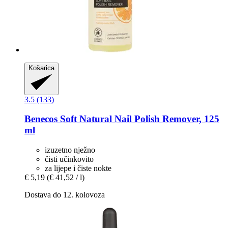
Košarica
3.5 (133)
Benecos
Soft Natural Nail Polish Remover, 125
ml
izuzetno nježno
čisti učinkovito
za lijepe i čiste nokte
€ 5,19
(€ 41,52 / l)
Dostava do 12. kolovoza