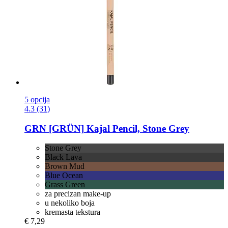
5 opcija
4.3 (31)
GRN [GRÜN]
Kajal Pencil, Stone Grey
Stone Grey
Black Lava
Brown Mud
Blue Ocean
Grass Green
za precizan make-up
u nekoliko boja
kremasta tekstura
€ 7,29