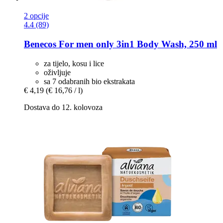
2 opcije
4.4 (89)
Benecos
For men only 3in1 Body Wash, 250 ml
za tijelo, kosu i lice
oživljuje
sa 7 odabranih bio ekstrakata
€ 4,19
(€ 16,76 / l)
Dostava do 12. kolovoza