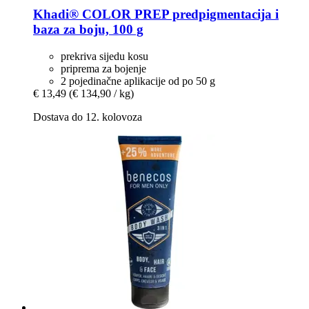
Khadi®
COLOR PREP predpigmentacija i
baza za boju, 100 g
prekriva sijedu kosu
priprema za bojenje
2 pojedinačne aplikacije od po 50 g
€ 13,49
(€ 134,90 / kg)
Dostava do 12. kolovoza