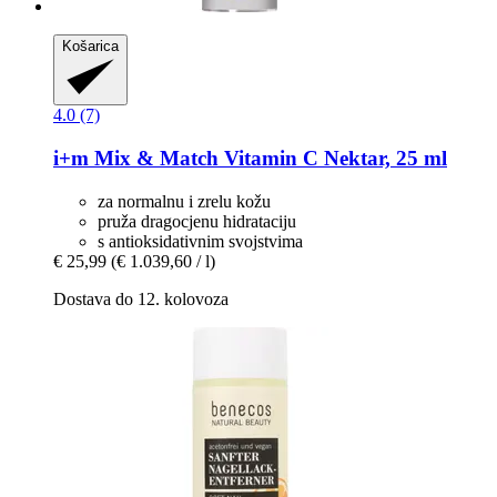
Košarica
4.0 (7)
i+m
Mix & Match Vitamin C Nektar, 25 ml
za normalnu i zrelu kožu
pruža dragocjenu hidrataciju
s antioksidativnim svojstvima
€ 25,99
(€ 1.039,60 / l)
Dostava do 12. kolovoza