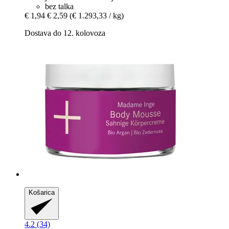
bez talka
€ 1,94
€ 2,59
(€ 1.293,33 / kg)
Dostava do 12. kolovoza
Košarica
4.2 (34)