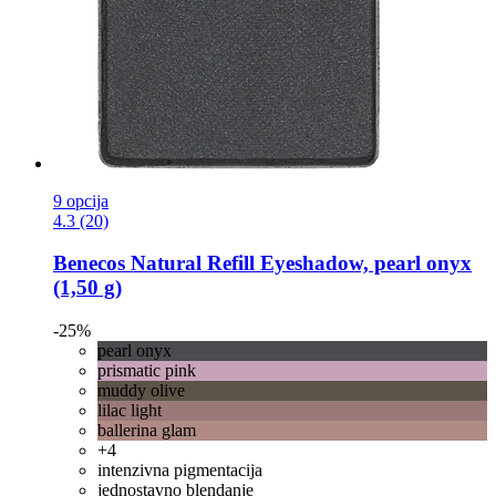
9 opcija
4.3 (20)
Benecos
Natural Refill Eyeshadow, pearl onyx
(1,50 g)
-25%
pearl onyx
prismatic pink
muddy olive
lilac light
ballerina glam
+4
intenzivna pigmentacija
jednostavno blendanje