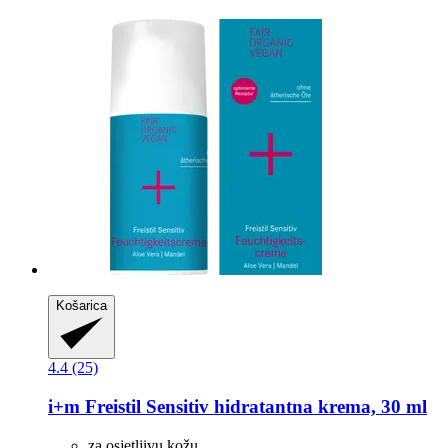
Košarica
4.4 (25)
i+m
Freistil Sensitiv hidratantna krema, 30 ml
za osjetljivu kožu