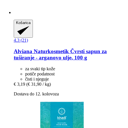
Košarica
4.3 (21)
Alviana Naturkosmetik
Čvrsti sapun za
tuširanje -​ arganovo ulje, 100 g
za svaki tip kože
potiče podatnost
čisti i njeguje
€ 3,19
(€ 31,90 / kg)
Dostava do 12. kolovoza