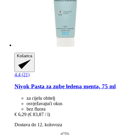
Košarica
4.4 (21)
Niyok
Pasta za zube ledena menta, 75 ml
za cijelu obitelj
osvježavajući okus
bez fluora
€ 6,29
(€ 83,87 / l)
Dostava do 12. kolovoza