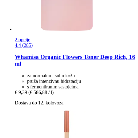
2 opcije
4.4 (285)
Whamisa
Organic Flowers Toner Deep Rich, 16
ml
za normalnu i suhu kožu
pruža intenzivnu hidrataciju
s fermentiranim sastojcima
€ 9,39
(€ 586,88 / l)
Dostava do 12. kolovoza