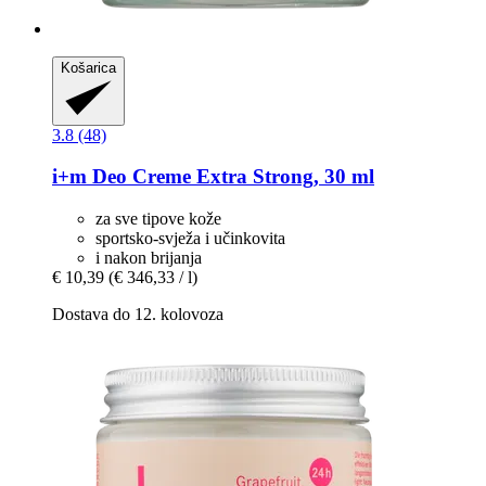
Košarica
3.8 (48)
i+m
Deo Creme Extra Strong, 30 ml
za sve tipove kože
sportsko-svježa i učinkovita
i nakon brijanja
€ 10,39
(€ 346,33 / l)
Dostava do 12. kolovoza