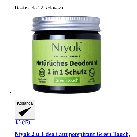
Dostava do 12. kolovoza
Košarica
4.5 (47)
Niyok
2 u 1 deo i antiperspirant Green Touch,