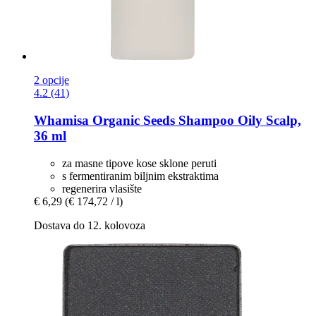
2 opcije
4.2 (41)
Whamisa
Organic Seeds Shampoo Oily Scalp,
36 ml
za masne tipove kose sklone peruti
s fermentiranim biljnim ekstraktima
regenerira vlasište
€ 6,29
(€ 174,72 / l)
Dostava do 12. kolovoza