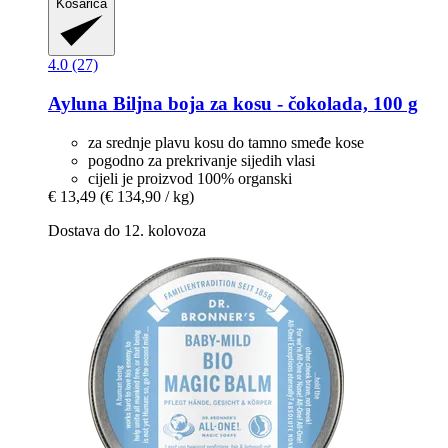
Košarica
4.0 (27)
Ayluna
Biljna boja za kosu -​ čokolada, 100 g
za srednje plavu kosu do tamno smeđe kose
pogodno za prekrivanje sijedih vlasi
cijeli je proizvod 100% organski
€ 13,49
(€ 134,90 / kg)
Dostava do 12. kolovoza