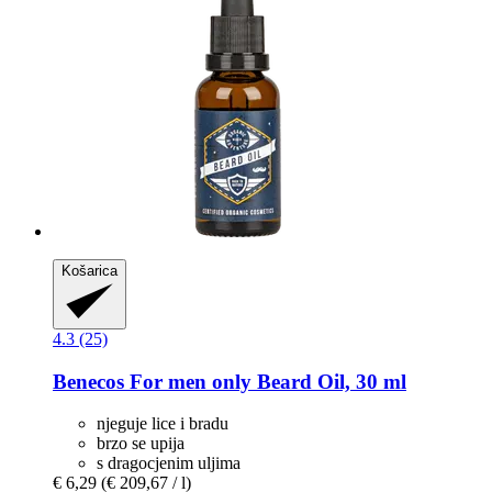
Košarica
4.3 (25)
Benecos
For men only Beard Oil, 30 ml
njeguje lice i bradu
brzo se upija
s dragocjenim uljima
€ 6,29
(€ 209,67 / l)