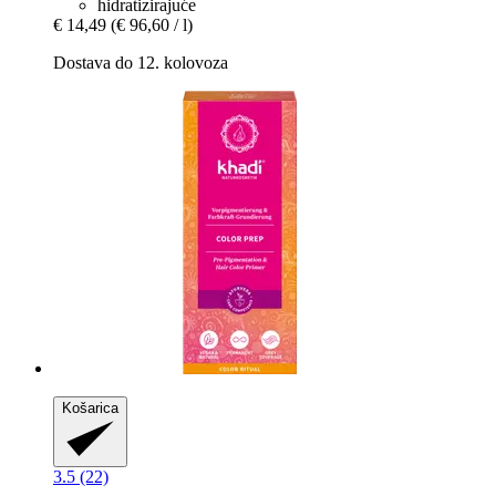
hidratizirajuće
€ 14,49
(€ 96,60 / l)
Dostava do 12. kolovoza
Košarica
3.5 (22)