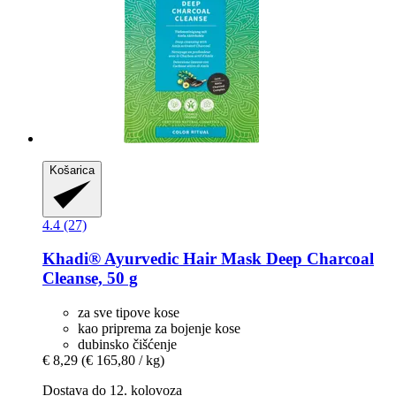
Košarica
4.4 (27)
Khadi®
Ayurvedic Hair Mask Deep Charcoal
Cleanse, 50 g
za sve tipove kose
kao priprema za bojenje kose
dubinsko čišćenje
€ 8,29
(€ 165,80 / kg)
Dostava do 12. kolovoza