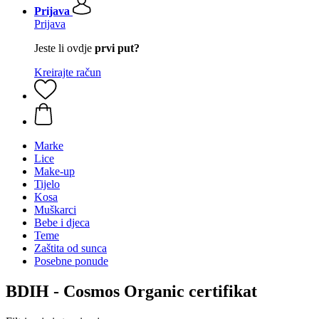
Prijava
Prijava
Jeste li ovdje
prvi put?
Kreirajte račun
Marke
Lice
Make-up
Tijelo
Kosa
Muškarci
Bebe i djeca
Teme
Zaštita od sunca
Posebne ponude
BDIH - Cosmos Organic certifikat