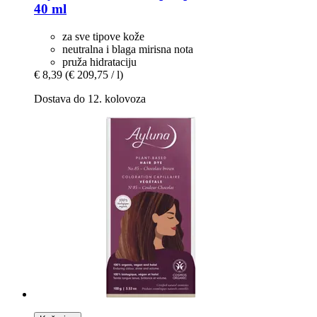
40 ml
za sve tipove kože
neutralna i blaga mirisna nota
pruža hidrataciju
€ 8,39
(€ 209,75 / l)
Dostava do 12. kolovoza