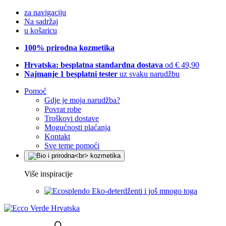
za navigaciju
Na sadržaj
u košaricu
100% prirodna kozmetika
Hrvatska: besplatna standardna dostava
od € 49,90
Najmanje 1 besplatni tester
uz svaku narudžbu
Pomoć
Gdje je moja narudžba?
Povrat robe
Troškovi dostave
Mogućnosti plaćanja
Kontakt
Sve teme pomoći
Više inspiracije
Eko-deterdženti i još mnogo toga