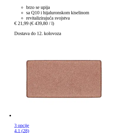
brzo se upija
sa Q10 i hijaluronskom kiselinom
revitalizirajuća svojstva
€ 21,99
(€ 439,80 / l)
Dostava do 12. kolovoza
3 opcije
4.1 (28)