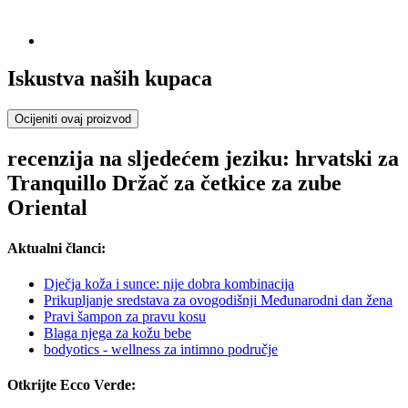
Iskustva naših kupaca
Ocijeniti ovaj proizvod
recenzija na sljedećem jeziku: hrvatski za
Tranquillo Držač za četkice za zube
Oriental
Aktualni članci:
Dječja koža i sunce: nije dobra kombinacija
Prikupljanje sredstava za ovogodišnji Međunarodni dan žena
Pravi šampon za pravu kosu
Blaga njega za kožu bebe
bodyotics - wellness za intimno područje
Otkrijte Ecco Verde: