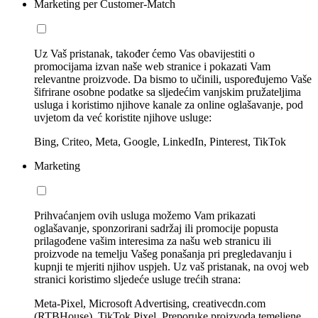
Marketing per Customer-Match
Uz Vaš pristanak, također ćemo Vas obavijestiti o
promocijama izvan naše web stranice i pokazati Vam
relevantne proizvode. Da bismo to učinili, uspoređujemo Vaše
šifrirane osobne podatke sa sljedećim vanjskim pružateljima
usluga i koristimo njihove kanale za online oglašavanje, pod
uvjetom da već koristite njihove usluge:
Bing, Criteo, Meta, Google, LinkedIn, Pinterest, TikTok
Marketing
Prihvaćanjem ovih usluga možemo Vam prikazati
oglašavanje, sponzorirani sadržaj ili promocije popusta
prilagođene vašim interesima za našu web stranicu ili
proizvode na temelju Vašeg ponašanja pri pregledavanju i
kupnji te mjeriti njihov uspjeh. Uz vaš pristanak, na ovoj web
stranici koristimo sljedeće usluge trećih strana:
Meta-Pixel, Microsoft Advertising, creativecdn.com
(RTBHouse), TikTok Pixel, Preporuke proizvoda temeljene