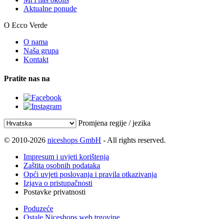
Aktualne ponude
O Ecco Verde
O nama
Naša grupa
Kontakt
Pratite nas na
Promjena regije / jezika
© 2010-2026
niceshops GmbH
- All rights reserved.
Impresum i uvjeti korištenja
Zaštita osobnih podataka
Opći uvjeti poslovanja i pravila otkazivanja
Izjava o pristupačnosti
Postavke privatnosti
Poduzeće
Ostale Niceshops web trgovine