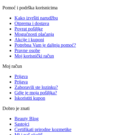
Pomoć i podrška korisnicima
Kako izvršiti narudžbu
Otprema i dostava
Povrat pošiljke
Mogućnosti plaćanja
Akcije i kuponi
Potrebna Vam je daljnja pomoć?
Pravne osobe
Moj korisnički račun
Moj račun
Prijava
Prijava
Zaboravili ste lozinku?
Gdje je moja pošiljka?
Iskoristiti kupon
Dobro je znati
Beauty Blog
Sastojci
Certifikati prirodne kozmetike
Mi i naš okoliš