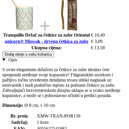
Tranquillo Držač za četkice za zube Oriental
€ 10,49
unicorn® Miswak - drvena četkica za zube
€ 3,09
Ukupna cijena:
€ 13,58
Dodaj oboje u vašu košaricu
Opis
S ovim elegantnim držačem za četkice za zube idealno ćete
upotpuniti uređenje svoje kupaonice! Filigranskim uzorkom i
pažljivo ručno izvedenim detaljima stvara stilski naglasak uz
umivaonik i nudi praktično mjesto za pohranu četkice za zube.
Zahvaljujući bezvremenskom dizajnu uklapa se u svako uređenje
kupaonice, a može se i jednostavno očistiti u perilici posuđa.
Dimenzije:
Ø 8 cm, v 10 cm
Br. proiz.
XMW-TRAN-POR139
Sadržaj:
1 kom
EAN:
4055627541982