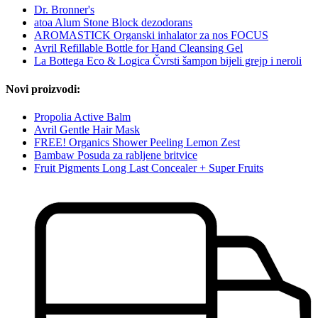
Dr. Bronner's
atoa Alum Stone Block dezodorans
AROMASTICK Organski inhalator za nos FOCUS
Avril Refillable Bottle for Hand Cleansing Gel
La Bottega Eco & Logica Čvrsti šampon bijeli grejp i neroli
Novi proizvodi:
Propolia Active Balm
Avril Gentle Hair Mask
FREE! Organics Shower Peeling Lemon Zest
Bambaw Posuda za rabljene britvice
Fruit Pigments Long Last Concealer + Super Fruits