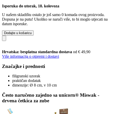
Isporuka do utorak, 18. kolovoza
U našem skladištu ostalo je još samo 0 komada ovog proizvoda.
Dopuna je na putu! Ukoliko se naruči više, to bi moglo utjecati na
datum isporuke.
Dodajte u košaricu
Hrvatska: besplatna standardna dostava
od € 49,90
Više informacija o otpremi i dostavi
Značajke i prednosti
filigranski uzorak
praktičan dodatak
dimenzije: Ø 8 cm, v 10 cm
Često naručeno zajedno sa unicorn® Miswak -
drvena četkica za zube