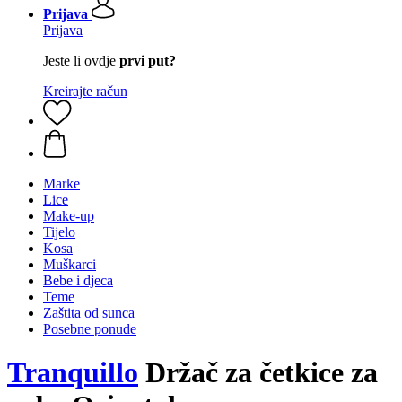
Prijava
Prijava
Jeste li ovdje
prvi put?
Kreirajte račun
Marke
Lice
Make-up
Tijelo
Kosa
Muškarci
Bebe i djeca
Teme
Zaštita od sunca
Posebne ponude
Tranquillo
Držač za četkice za