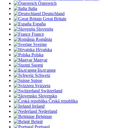
Österreich
Italia
Deutschland
Great Britain
España
Slovenija
France
România
Sverige
Hrvatska
Polska
Magyar
Suomi
България
Schweiz
Suisse
Svizzera
Switzerland
Slovensko
Česká republika
Ireland
Nederland
Belgique
België
Portugal