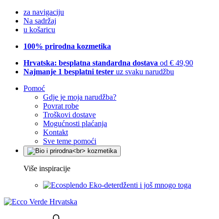
za navigaciju
Na sadržaj
u košaricu
100% prirodna kozmetika
Hrvatska: besplatna standardna dostava
od € 49,90
Najmanje 1 besplatni tester
uz svaku narudžbu
Pomoć
Gdje je moja narudžba?
Povrat robe
Troškovi dostave
Mogućnosti plaćanja
Kontakt
Sve teme pomoći
Više inspiracije
Eko-deterdženti i još mnogo toga