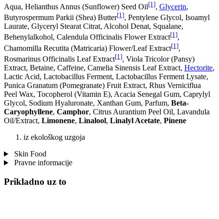
[1]
Aqua, Helianthus Annus (Sunflower) Seed Oil
,
Glycerin
,
[1]
Butyrospermum Parkii (Shea) Butter
, Pentylene Glycol, Isoamyl
Laurate, Glyceryl Stearat Citrat, Alcohol Denat, Squalane,
[1]
Behenylalkohol, Calendula Officinalis Flower Extract
,
[1]
Chamomilla Recutita (Matricaria) Flower/Leaf Extract
,
[1]
Rosmarinus Officinalis Leaf Extract
, Viola Tricolor (Pansy)
Extract, Betaine, Caffeine, Camelia Sinensis Leaf Extract,
Hectorite
,
Lactic Acid, Lactobacillus Ferment, Lactobacillus Ferment Lysate,
Punica Granatum (Pomegranate) Fruit Extract, Rhus Verniciflua
Peel Wax, Tocopherol (Vitamin E), Acacia Senegal Gum, Caprylyl
Glycol, Sodium Hyaluronate, Xanthan Gum, Parfum,
Beta-
Caryophyllene
,
Camphor
, Citrus Aurantium Peel Oil, Lavandula
Oil/Extract,
Limonene
,
Linalool
,
Linalyl Acetate
,
Pinene
iz ekološkog uzgoja
Skin Food
Pravne informacije
Prikladno uz to