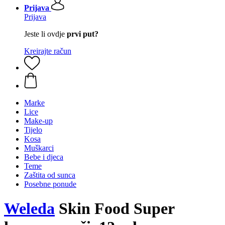
Prijava
Prijava
Jeste li ovdje
prvi put?
Kreirajte račun
Marke
Lice
Make-up
Tijelo
Kosa
Muškarci
Bebe i djeca
Teme
Zaštita od sunca
Posebne ponude
Weleda
Skin Food Super