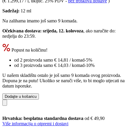
(
€ 1.299,17 / l
, uključ. 25% PDV
-
bez troškova dostave
)
Sadržaj:
12 ml
Na zalihama imamo još samo 9 komada.
Očekivana dostava: srijeda, 12. kolovoza
, ako naručite do:
nedjelja do 23:59
.
Popust na količinu!
od 2 proizvoda samo
€ 14,81
/ komad
-5%
od 3 proizvoda samo
€ 14,03
/ komad
-10%
U našem skladištu ostalo je još samo 9 komada ovog proizvoda.
Dopuna je na putu! Ukoliko se naruči više, to bi moglo utjecati na
datum isporuke.
Dodajte u košaricu
Hrvatska: besplatna standardna dostava
od € 49,90
Više informacija o otpremi i dostavi