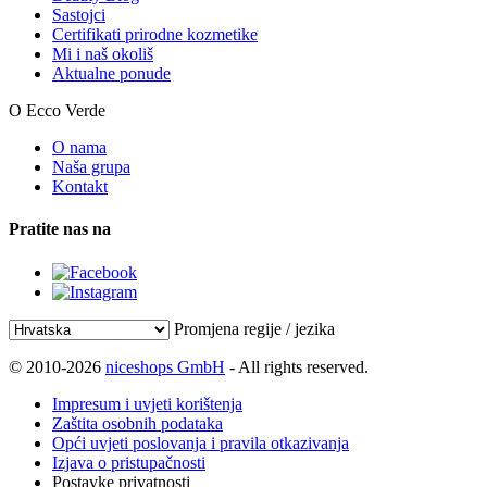
Sastojci
Certifikati prirodne kozmetike
Mi i naš okoliš
Aktualne ponude
O Ecco Verde
O nama
Naša grupa
Kontakt
Pratite nas na
Promjena regije / jezika
© 2010-2026
niceshops GmbH
- All rights reserved.
Impresum i uvjeti korištenja
Zaštita osobnih podataka
Opći uvjeti poslovanja i pravila otkazivanja
Izjava o pristupačnosti
Postavke privatnosti