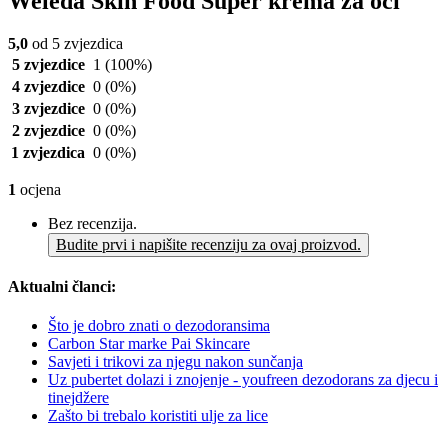
Weleda Skin Food Super krema za oči
5,0
od 5 zvjezdica
5 zvjezdice
1
(100%)
4 zvjezdice
0
(0%)
3 zvjezdice
0
(0%)
2 zvjezdice
0
(0%)
1 zvjezdica
0
(0%)
1
ocjena
Bez recenzija.
Budite prvi i napišite recenziju za ovaj proizvod.
Aktualni članci:
Što je dobro znati o dezodoransima
Carbon Star marke Pai Skincare
Savjeti i trikovi za njegu nakon sunčanja
Uz pubertet dolazi i znojenje - youfreen dezodorans za djecu i
tinejdžere
Zašto bi trebalo koristiti ulje za lice