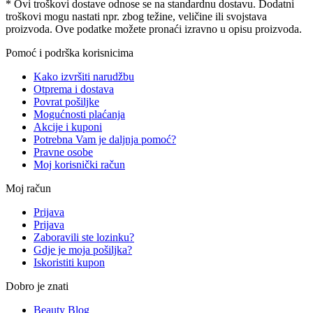
* Ovi troškovi dostave odnose se na standardnu ​​dostavu. Dodatni
troškovi mogu nastati npr. zbog težine, veličine ili svojstava
proizvoda. Ove podatke možete pronaći izravno u opisu proizvoda.
Pomoć i podrška korisnicima
Kako izvršiti narudžbu
Otprema i dostava
Povrat pošiljke
Mogućnosti plaćanja
Akcije i kuponi
Potrebna Vam je daljnja pomoć?
Pravne osobe
Moj korisnički račun
Moj račun
Prijava
Prijava
Zaboravili ste lozinku?
Gdje je moja pošiljka?
Iskoristiti kupon
Dobro je znati
Beauty Blog