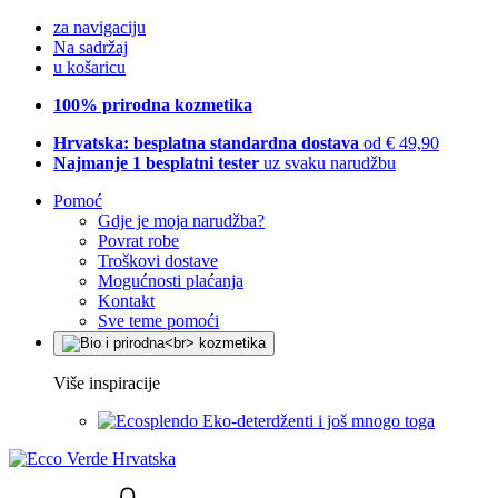
za navigaciju
Na sadržaj
u košaricu
100% prirodna kozmetika
Hrvatska: besplatna standardna dostava
od € 49,90
Najmanje 1 besplatni tester
uz svaku narudžbu
Pomoć
Gdje je moja narudžba?
Povrat robe
Troškovi dostave
Mogućnosti plaćanja
Kontakt
Sve teme pomoći
Više inspiracije
Eko-deterdženti i još mnogo toga