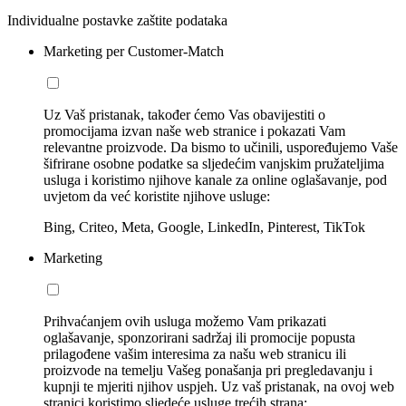
Individualne postavke zaštite podataka
Marketing per Customer-Match
Uz Vaš pristanak, također ćemo Vas obavijestiti o
promocijama izvan naše web stranice i pokazati Vam
relevantne proizvode. Da bismo to učinili, uspoređujemo Vaše
šifrirane osobne podatke sa sljedećim vanjskim pružateljima
usluga i koristimo njihove kanale za online oglašavanje, pod
uvjetom da već koristite njihove usluge:
Bing, Criteo, Meta, Google, LinkedIn, Pinterest, TikTok
Marketing
Prihvaćanjem ovih usluga možemo Vam prikazati
oglašavanje, sponzorirani sadržaj ili promocije popusta
prilagođene vašim interesima za našu web stranicu ili
proizvode na temelju Vašeg ponašanja pri pregledavanju i
kupnji te mjeriti njihov uspjeh. Uz vaš pristanak, na ovoj web
stranici koristimo sljedeće usluge trećih strana: