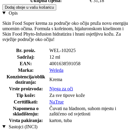
Ukupna cijena:
€ 31,18
Dodaj oboje u vašu košaricu
Opis
Skin Food Super krema za područje oko očiju pruža novu energiju
umornim očima. Formula s kofeinom, hijaluronskom kiselinom i
Skin Food Phyto-Infusion hidratizira i hrani osjetljivu kožu. Za
svježije područje oko očiju!
Br. proiz.
WEL-102025
Sadržaj:
12 ml
EAN:
4001638591058
Marka:
Weleda
Konzistencija/oblik
Krema
doziranja:
Vrste proizvoda:
Njega za oči
Tip kože:
Za sve tipove kože
Certtifikati:
NaTrue
Napomena o
Čuvati na hladnom, suhom mjestu i
skladištenju:
zaštićeno od svjetlosti
Vrsta pakiranja:
karton, tuba
Sastojci (INCI)