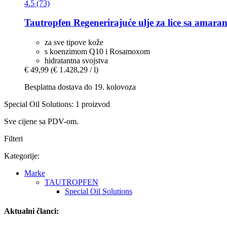
4.5 (73)
Tautropfen
Regenerirajuće ulje za lice sa amara
za sve tipove kože
s koenzimom Q10 i Rosamoxom
hidratantna svojstva
€ 49,99
(€ 1.428,29 / l)
Besplatna dostava do 19. kolovoza
Special Oil Solutions: 1 proizvod
Sve cijene sa PDV-om.
Filteri
Kategorije:
Marke
TAUTROPFEN
Special Oil Solutions
Aktualni članci: