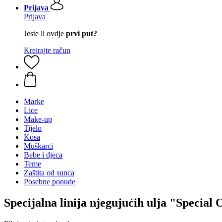
Prijava
Prijava
Jeste li ovdje
prvi put?
Kreirajte račun
Marke
Lice
Make-up
Tijelo
Kosa
Muškarci
Bebe i djeca
Teme
Zaštita od sunca
Posebne ponude
Specijalna linija njegujućih ulja "Special