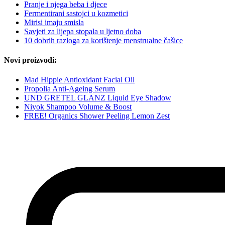
Pranje i njega beba i djece
Fermentirani sastojci u kozmetici
Mirisi imaju smisla
Savjeti za lijepa stopala u ljetno doba
10 dobrih razloga za korištenje menstrualne čašice
Novi proizvodi:
Mad Hippie Antioxidant Facial Oil
Propolia Anti-Ageing Serum
UND GRETEL GLANZ Liquid Eye Shadow
Niyok Shampoo Volume & Boost
FREE! Organics Shower Peeling Lemon Zest