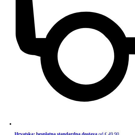
Hrvatska: besplatna standardna dostava
od € 49,90