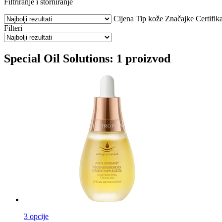
Filtriranje i storniranje
Cijena
Tip kože
Značajke
Certifika
Filteri
Special Oil Solutions: 1 proizvod
3 opcije