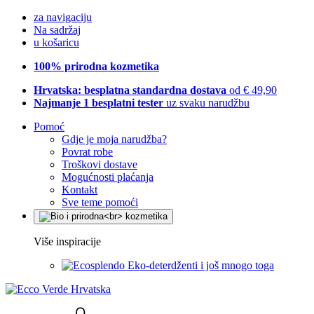
za navigaciju
Na sadržaj
u košaricu
100% prirodna kozmetika
Hrvatska: besplatna standardna dostava
od € 49,90
Najmanje 1 besplatni tester
uz svaku narudžbu
Pomoć
Gdje je moja narudžba?
Povrat robe
Troškovi dostave
Mogućnosti plaćanja
Kontakt
Sve teme pomoći
Više inspiracije
Eko-deterdženti i još mnogo toga