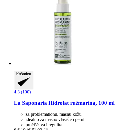
Košarica
4.3 (100)
La Saponaria
Hidrolat ružmarina, 100 ml
za problematiönu, masnu kožu
idealno za masno vlasište i perut
pročišćava i regulira
€ 6,19
(€ 61,90 / l)