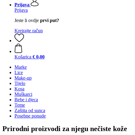
Prijava
Prijava
Jeste li ovdje
prvi put?
Kreirajte račun
Košarica
€ 0,00
Marke
Lice
Make-up
Tijelo
Kosa
Muškarci
Bebe i djeca
Teme
Zaštita od sunca
Posebne ponude
Prirodni proizvodi za njegu nečiste kože