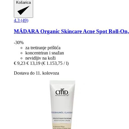
Košarica
4.3 (49)
MÁDARA Organic Skincare
Acne Spot Roll-​On,
-30%
za tretiranje prištića
koncentriran i snažan
nevidljiv na koži
€ 9,23
€ 13,19
(€ 1.153,75 / l)
Dostava do 11. kolovoza