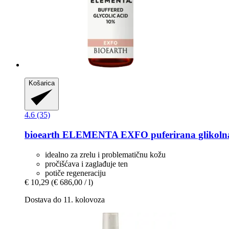
Košarica
4.6 (35)
bioearth
ELEMENTA EXFO puferirana glikolna 
idealno za zrelu i problematičnu kožu
pročišćava i zaglađuje ten
potiče regeneraciju
€ 10,29
(€ 686,00 / l)
Dostava do 11. kolovoza