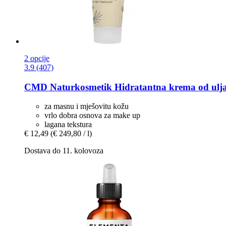
2 opcije
3.9 (407)
CMD Naturkosmetik
Hidratantna krema od ulja
za masnu i mješovitu kožu
vrlo dobra osnova za make up
lagana tekstura
€ 12,49
(€ 249,80 / l)
Dostava do 11. kolovoza