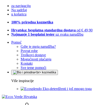
za navigaciju
Na sadržaj
u košaricu
100% prirodna kozmetika
Hrvatska: besplatna standardna dostava
od € 49,90
Najmanje 1 besplatni tester
uz svaku narudžbu
Pomoć
Gdje je moja narudžba?
Povrat robe
Troškovi dostave
Mogućnosti plaćanja
Kontakt
Sve teme pomoći
Više inspiracije
Eko-deterdženti i još mnogo toga