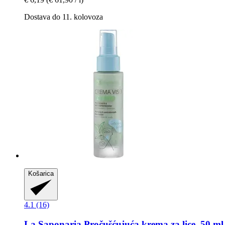
Dostava do 11. kolovoza
Košarica
4.1 (16)
La Saponaria
Pročušćujuća krema za lice, 50 ml