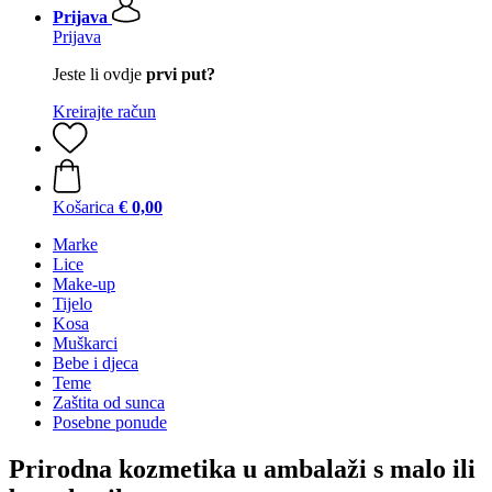
Prijava
Prijava
Jeste li ovdje
prvi put?
Kreirajte račun
Košarica
€ 0,00
Marke
Lice
Make-up
Tijelo
Kosa
Muškarci
Bebe i djeca
Teme
Zaštita od sunca
Posebne ponude
Prirodna kozmetika u ambalaži s malo ili