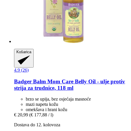
Košarica
4.9 (26)
Badger Balm
Mom Care Belly Oil -​ ulje protiv
strija za trudnice, 118 ml
brzo se upija, bez osjećaja masnoće
mazi napetu kožu
omekšava i hrani kožu
€ 20,99
(€ 177,88 / l)
Dostava do 12. kolovoza