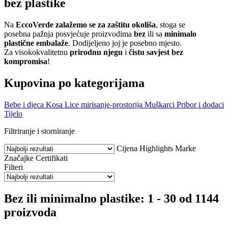
bez plastike
Na
EccoVerde zalažemo se za zaštitu okoliša
, stoga se
posebna pažnja posvjećuje proizvodima
bez
ili sa
minimalo
plastične embalaže
. Dodijeljeno joj je posebno mjesto.
Za visokokvalitetnu
prirodnu njegu
i
čistu savjest bez
kompromisa
!
Kupovina po kategorijama
Bebe i djeca
Kosa
Lice
mirisanje-prostorija
Muškarci
Pribor i dodaci
Tijelo
Filtriranje i storniranje
Cijena
Highlights
Marke
Značajke
Certifikati
Filteri
Bez ili minimalno plastike: 1 - 30 od 1144
proizvoda