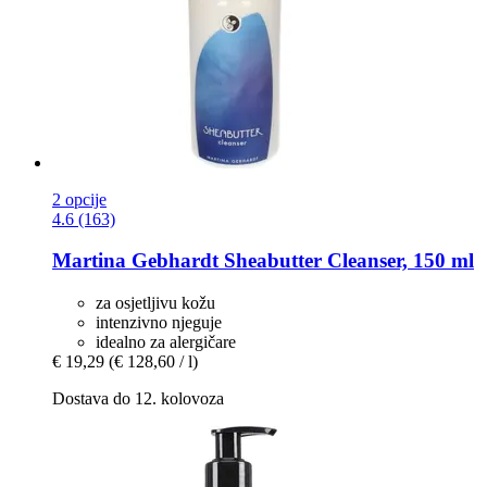
2 opcije
4.6 (163)
Martina Gebhardt
Sheabutter Cleanser, 150 ml
za osjetljivu kožu
intenzivno njeguje
idealno za alergičare
€ 19,29
(€ 128,60 / l)
Dostava do 12. kolovoza