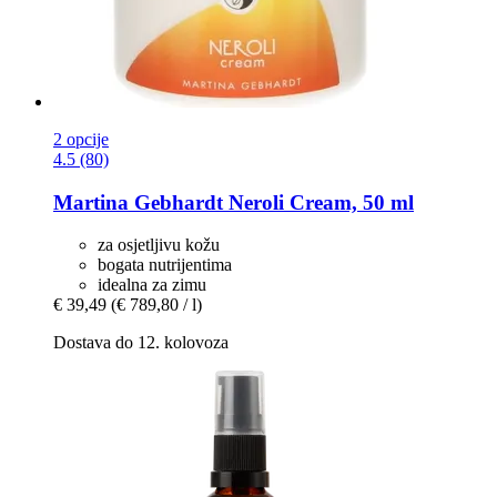
2 opcije
4.5 (80)
Martina Gebhardt
Neroli Cream, 50 ml
za osjetljivu kožu
bogata nutrijentima
idealna za zimu
€ 39,49
(€ 789,80 / l)
Dostava do 12. kolovoza