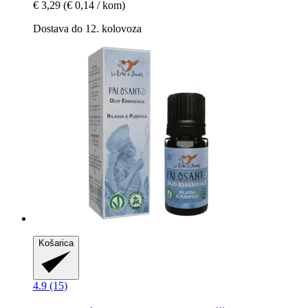
€ 3,29
(€ 0,14 / kom)
Dostava do 12. kolovoza
Košarica
4.9 (15)