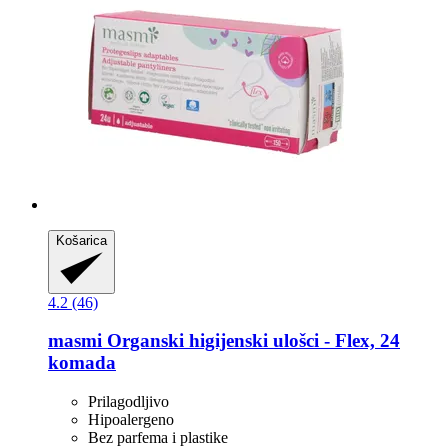
Košarica
4.2 (46)
masmi
Organski higijenski ulošci -​ Flex, 24
komada
Prilagodljivo
Hipoalergeno
Bez parfema i plastike