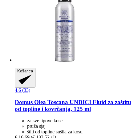
Košarica
4.6 (33)
Domus Olea Toscana
UNDICI Fluid za zaštitu
od topline i kovrčanja, 125 ml
za sve tipove kose
pruža sjaj
štiti od topline sušila za kosu
€ 16,69
(€ 133,52 / l)