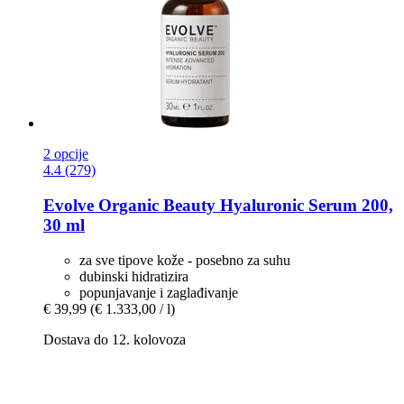
2 opcije
4.4 (279)
Evolve Organic Beauty
Hyaluronic Serum 200,
30 ml
za sve tipove kože - posebno za suhu
dubinski hidratizira
popunjavanje i zaglađivanje
€ 39,99
(€ 1.333,00 / l)
Dostava do 12. kolovoza