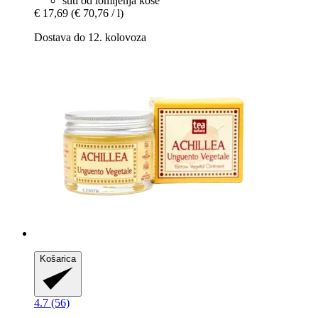
štiti od lomljenja kose
€ 17,69
(€ 70,76 / l)
Dostava do 12. kolovoza
Košarica
4.7 (56)