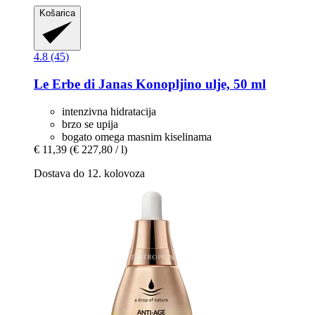
Košarica
4.8 (45)
Le Erbe di Janas
Konopljino ulje, 50 ml
intenzivna hidratacija
brzo se upija
bogato omega masnim kiselinama
€ 11,39
(€ 227,80 / l)
Dostava do 12. kolovoza