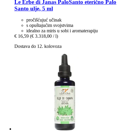
Le Erbe di Janas
PaloSanto eterično Palo
Santo ulje, 5 ml
pročišćujuć učinak
s opuštajućim svojstvima
idealno za miris u sobi i aromaterapiju
€ 16,59
(€ 3.318,00 / l)
Dostava do 12. kolovoza