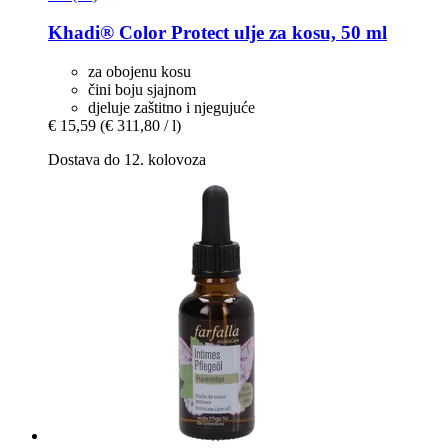
Khadi®
Color Protect ulje za kosu, 50 ml
za obojenu kosu
čini boju sjajnom
djeluje zaštitno i njegujuće
€ 15,59
(€ 311,80 / l)
Dostava do 12. kolovoza