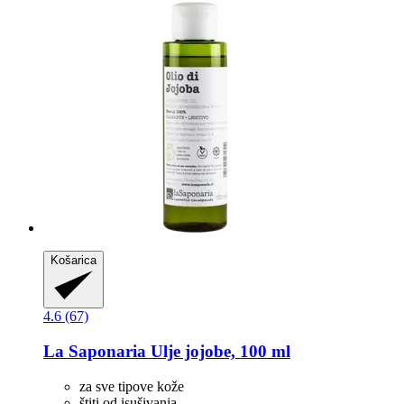
Košarica
4.6 (67)
La Saponaria
Ulje jojobe, 100 ml
za sve tipove kože
štiti od isušivanja