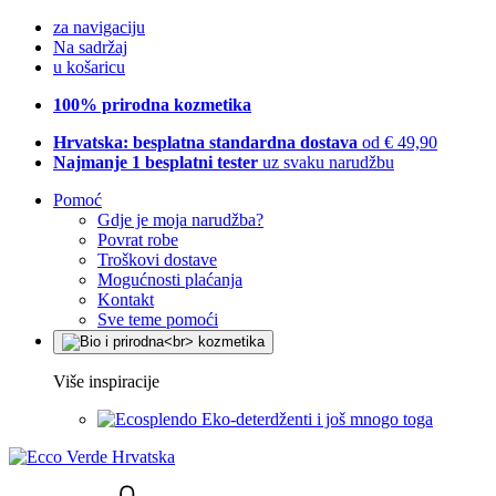
za navigaciju
Na sadržaj
u košaricu
100% prirodna kozmetika
Hrvatska: besplatna standardna dostava
od € 49,90
Najmanje 1 besplatni tester
uz svaku narudžbu
Pomoć
Gdje je moja narudžba?
Povrat robe
Troškovi dostave
Mogućnosti plaćanja
Kontakt
Sve teme pomoći
Više inspiracije
Eko-deterdženti i još mnogo toga