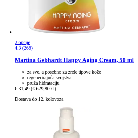
2 opcije
4.3 (268)
Martina Gebhardt
Happy Aging Cream, 50 ml
za sve, a posebno za zrele tipove kože
regenerirajuća svojstva
pruža hidrataciju
€ 31,49
(€ 629,80 / l)
Dostava do 12. kolovoza