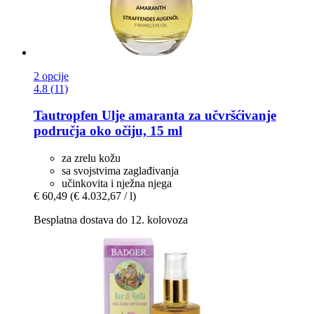
2 opcije
4.8 (11)
Tautropfen
Ulje amaranta za učvršćivanje
područja oko očiju, 15 ml
za zrelu kožu
sa svojstvima zaglađivanja
učinkovita i nježna njega
€ 60,49
(€ 4.032,67 / l)
Besplatna dostava do 12. kolovoza