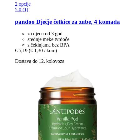
2 opcije
5.0 (1)
pandoo
Dječje četkice za zube, 4 komada
za djecu od 3 god
srednje meke tvrdoće
s čekinjama bez BPA
€ 5,19
(€ 1,30 / kom)
Dostava do 12. kolovoza