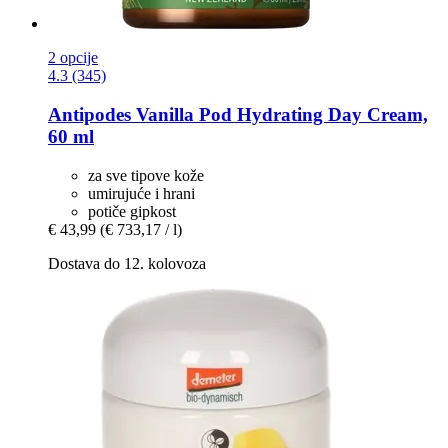
2 opcije
4.3 (345)
Antipodes
Vanilla Pod Hydrating Day Cream,
60 ml
za sve tipove kože
umirujuće i hrani
potiče gipkost
€ 43,99
(€ 733,17 / l)
Dostava do 12. kolovoza